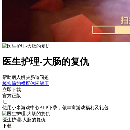
医生护理-大肠的复仇
帮助病人解决肠道问题！
模拟
简约
横屏
休闲
解压
立即下载
官方正版
使用小米游戏中心APP
下载
，领丰富游戏
福利
及
礼包
医生护理-大肠的复仇
下载