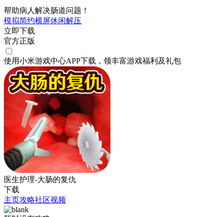
帮助病人解决肠道问题！
模拟
简约
横屏
休闲
解压
立即下载
官方正版
使用小米游戏中心APP
下载
，领丰富游戏
福利
及
礼包
医生护理-大肠的复仇
下载
主页
攻略
社区
视频