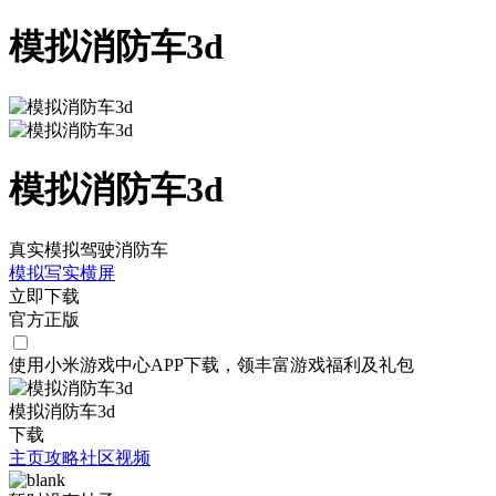
模拟消防车3d
模拟消防车3d
真实模拟驾驶消防车
模拟
写实
横屏
立即下载
官方正版
使用小米游戏中心APP
下载
，领丰富游戏
福利
及
礼包
模拟消防车3d
下载
主页
攻略
社区
视频