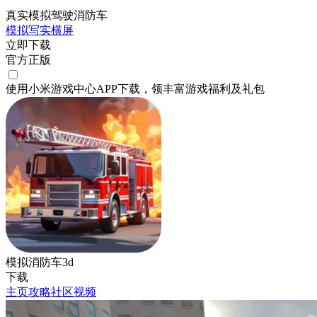
真实模拟驾驶消防车
模拟
写实
横屏
立即下载
官方正版
使用小米游戏中心APP
下载
，领丰富游戏
福利
及
礼包
模拟消防车3d
下载
主页
攻略
社区
视频