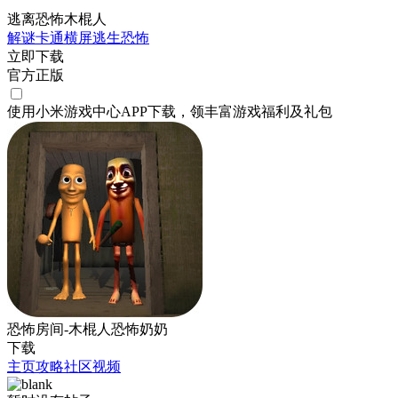
逃离恐怖木棍人
解谜
卡通
横屏
逃生
恐怖
立即下载
官方正版
使用小米游戏中心APP
下载
，领丰富游戏
福利
及
礼包
恐怖房间-木棍人恐怖奶奶
下载
主页
攻略
社区
视频