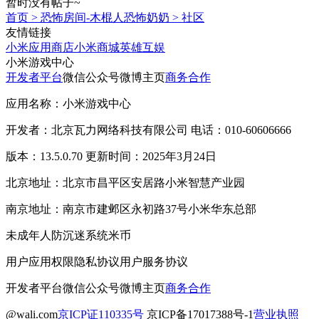
暂时没有帖子~
首页
>
恐怖房间-木棍人恐怖奶奶
>
社区
友情链接
小米应用商店
小米商城
英雄互娱
小米游戏中心
开发者平台
微信公众号
微博主页
商务合作
应用名称：小米游戏中心
开发者：北京瓦力网络科技有限公司 电话：010-60606666
版本：13.5.0.70 更新时间：2025年3月24日
北京地址：北京市昌平区安居路小米智慧产业园
南京地址：南京市建邺区永初路37号小米华东总部
未成年人防沉迷系统
米币
用户应用权限
隐私协议
用户服务协议
开发者平台
微信公众号
微博主页
商务合作
@wali.com
京ICP证110335号
京ICP备17017388号-1
营业执照