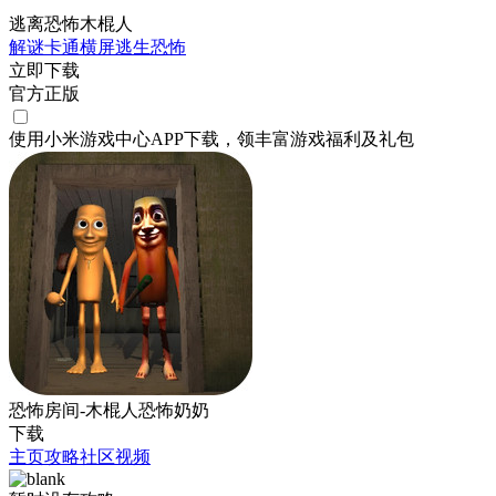
逃离恐怖木棍人
解谜
卡通
横屏
逃生
恐怖
立即下载
官方正版
使用小米游戏中心APP
下载
，领丰富游戏
福利
及
礼包
恐怖房间-木棍人恐怖奶奶
下载
主页
攻略
社区
视频