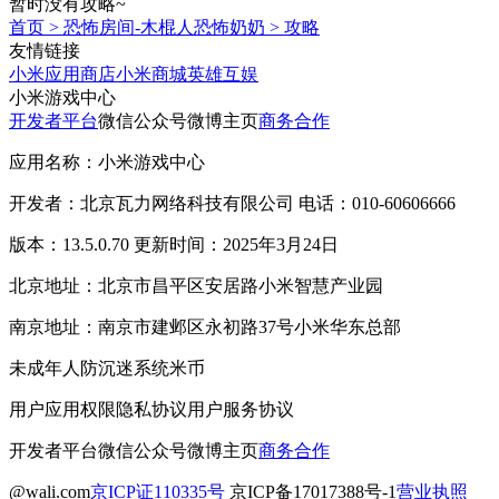
暂时没有攻略~
首页
>
恐怖房间-木棍人恐怖奶奶
>
攻略
友情链接
小米应用商店
小米商城
英雄互娱
小米游戏中心
开发者平台
微信公众号
微博主页
商务合作
应用名称：小米游戏中心
开发者：北京瓦力网络科技有限公司 电话：010-60606666
版本：13.5.0.70 更新时间：2025年3月24日
北京地址：北京市昌平区安居路小米智慧产业园
南京地址：南京市建邺区永初路37号小米华东总部
未成年人防沉迷系统
米币
用户应用权限
隐私协议
用户服务协议
开发者平台
微信公众号
微博主页
商务合作
@wali.com
京ICP证110335号
京ICP备17017388号-1
营业执照