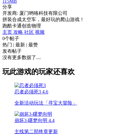
115MB
分享
开发商: 厦门哟咯科技有限公司
拼装合成太空车，最好玩的爬山游戏！
跑酷
卡通
创造
物理
主页
攻略
社区
视频
0个帖子
热门
|
最新
|
最赞
发布帖子
没有更多数据了....
玩此游戏的玩家还喜欢
忍者必须死3
4.6
全新活动玩法「寻宝大冒险」
崩坏3-曙梦向明
4.4
主线第二部终章更新