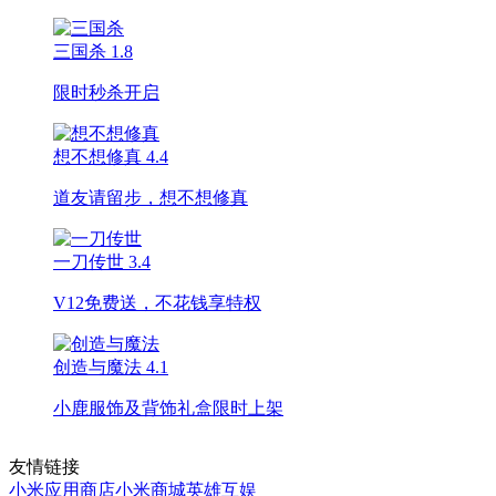
三国杀
1.8
限时秒杀开启
想不想修真
4.4
道友请留步，想不想修真
一刀传世
3.4
V12免费送，不花钱享特权
创造与魔法
4.1
小鹿服饰及背饰礼盒限时上架
友情链接
小米应用商店
小米商城
英雄互娱