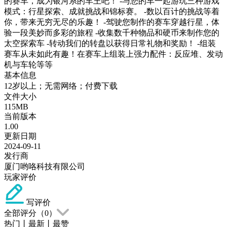
的赛车，成为银河系的车王吧！ -与您的车一起游玩三种游戏
模式：行星探索、成就挑战和锦标赛。 -数以百计的挑战等着
你，带来无穷无尽的乐趣！ -驾驶您制作的赛车穿越行星，体
验一段美妙而多彩的旅程 -收集数千种物品和硬币来制作您的
太空探索车 -转动我们的转盘以获得日常礼物和奖励！ -组装
赛车从未如此有趣！在赛车上组装上强力配件：反应堆、发动
机与车轮等等
基本信息
12岁以上；无需网络；付费下载
文件大小
115MB
当前版本
1.00
更新日期
2024-09-11
发行商
厦门哟咯科技有限公司
玩家评价
写评价
全部评分（
0
）
热门
丨
最新
丨
最赞