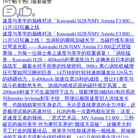
19
个帖子
热门
最新
最赞
0
0
速度与美学的巅峰对决「Kawasaki H2R与MV Agusta F3 800」
11月5日狂飙上线
速度与美学的巅峰对决「Kawasaki H2R与MV Agusta F3 800」
11月5日狂飙上线！ 当涡轮的嘶吼划破长空，当碳纤维车身掠
过弯道光影 ——Kawasaki H2R与MV Agusta F3 800正式登陆
赛场，为每一位骑士奉上速度与美学的双重盛宴！​ 「涡轮猛
兽」Kawasaki H2R：400km/h的赛道统治力​ 这辆来自日本的超
级战车，藏着令对手胆寒的性能密码。998cc 离心涡轮机械增
压引擎如同沉睡的巨兽，14万转的叶轮转速能爆发出326马力
的磅礴动力，0-400km/h 加速仅需26秒的成绩，曾让F1赛车与
战斗机都黯然失色。 游戏内精准还原的碳纤维定风翼，在
200km/h时速下可生成强悍下压力，搭配博世6轴IMU电控系统
与Brembo Stylema刹车卡钳，即便以极限速度切入连续发卡
弯，也能稳稳掌控车身姿态。​ 无论是直线赛道的全力冲刺，还
是极境试炼的高速对抗，H2R的每一次轰鸣都在宣告：这里，
是速度王者的领地。​ 「意式艺术品」MV Agusta F3 800：三秒
破百的操控美学 作为摩托车界的“颜值天花板”，这辆意大利
手工打造的限量珍品，将美学与性能揉进每一根线条。前倾俯
冲的车身姿态搭配全碳纤维轮框，14公斤的轻量化设计让0-