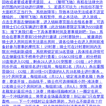
回收或者要或者要求退回。 4、《黎明飞驰》有权在法律允许
的范围内对活动进行调整。 5、若遇不可抗力（包括但不限于
大面积不正当行为、系统故障等）导致本活动无法或者不适宜
继续的，《黎明飞驰》有权暂停、终止本活动。 进入游戏，
点击主界面左侧锦标赛，进入锦标赛页面点击报名参赛，可选
择骑士们心仪车辆进行赛事（此次锦标赛限定车辆为SSS级赛
车） 接下来我们看一下具体赛事时间及赛事规则吧~ Tips：系
统会在赛事开赛前5分钟进行邀请（计时赛除外），被邀请的
骑士进入房间后将无法退出房间，请各位骑士在进入房间前准
备好参与赛事的摩托车！ 计时赛：骑士可在计时赛时间内无
限次冲线刷新成绩，系统将锁定前34名晋级（具体排名详情可
在左侧最佳车手榜单中进行查看）Q1&Q2排位赛：​积分榜前
10直接进入Q2组，剩余24人进入Q1突围赛；Q1组：4个房间
同步开战，根据排名进行组局，每组前2名（共8人）杀出重围
晋级Q2；​Q2组：原10强+Q1晋级的8人共18名骑士进行厮杀，
分3个房间竞速，每组前4名（共12人）锁定准决赛名额！热身
赛：赛道开放，自由练手，骑士也可选择喝茶小憩~准决赛：
12名骑士分2个房间对决，每组前3名（共6人）突围，向决赛
名额发起最后冲击！决赛：终极6强巅峰对决！一圈定生死，
第一个冲线的骑士，将带走全场最高荣誉！​别让油门只在梦里
轰鸣 —— 下一个冲线时让全场炸屏的，为什么不能是你？拧