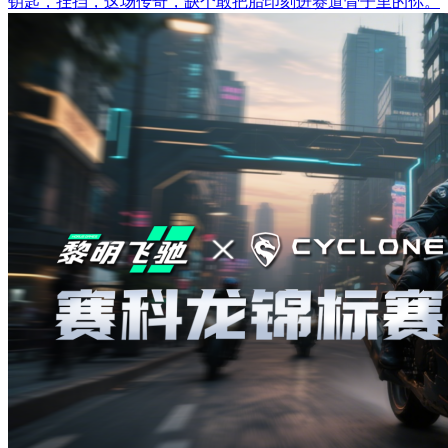
钥匙，挂挡，这场传奇，缺个敢把胎印刻进赛道骨子里的你。