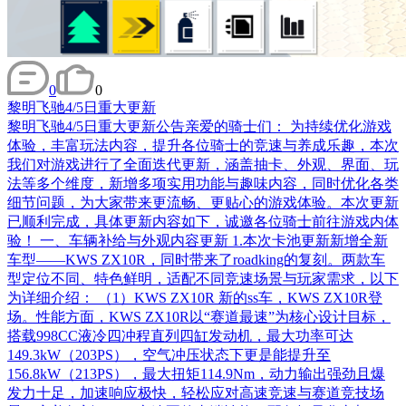
0
0
黎明飞驰4/5日重大更新
黎明飞驰4/5日重大更新公告亲爱的骑士们： 为持续优化游戏
体验，丰富玩法内容，提升各位骑士的竞速与养成乐趣，本次
我们对游戏进行了全面迭代更新，涵盖抽卡、外观、界面、玩
法等多个维度，新增多项实用功能与趣味内容，同时优化各类
细节问题，为大家带来更流畅、更贴心的游戏体验。本次更新
已顺利完成，具体更新内容如下，诚邀各位骑士前往游戏内体
验！ 一、车辆补给与外观内容更新 1.本次卡池更新新增全新
车型——KWS ZX10R，同时带来了roadking的复刻。两款车
型定位不同、特色鲜明，适配不同竞速场景与玩家需求，以下
为详细介绍： （1）KWS ZX10R 新的ss车，KWS ZX10R登
场。性能方面，KWS ZX10R以“赛道最速”为核心设计目标，
搭载998CC液冷四冲程直列四缸发动机，最大功率可达
149.3kW（203PS），空气冲压状态下更是能提升至
156.8kW（213PS），最大扭矩114.9Nm，动力输出强劲且爆
发力十足，加速响应极快，轻松应对高速竞速与赛道竞技场