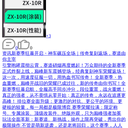
+3
0
0
资讯
新赛季狂暴开启・神车碾压全场｜传奇复刻返场，赛道由
你主宰
引擎咆哮震彻云霄，赛道硝烟再度燃起！万众期待的全新赛季
正式炸裂上线，巅峰新车震撼登场，经典复刻神车荣耀返场！
这一次，用速度征服一切，用热血书写传奇！ 全新赛季・热
血重燃，巅峰开战旧的荣耀已成过往，新的传奇由你书写！全
新赛季狂暴启航，全服高手同步冲分，段位重置，战火重燃！
真正的强者，从不畏惧从零开始；真正的传奇，永远在追逐更
高峰！ 排位赛全面升级：更激烈的对抗、更公平的环境、更
硬核的较量，每一局都是极限博弈 赛季荣耀拉满：限定称
号、专属涂装、顶级改装件、绝版外观，只为巅峰强者加冕
玩法全面革新：新赛道、新挑战，操作上限再突破，秀出你的
极限操作 不管是萌新逆袭，还是老将回归，这个赛季，人人