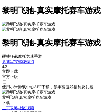
黎明飞驰-真实摩托赛车游戏
黎明飞驰-真实摩托赛车游戏
硬核狂飙摩托竞速手游！
竞速
写实
驾驶
模拟
4.2
立即下载
官方正版
使用小米游戏中心APP
下载
，领丰富游戏
福利
及
礼包
黎明飞驰-真实摩托赛车游戏
下载
主页
攻略
社区
视频