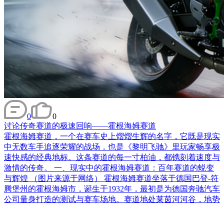
0
0
讨论
传奇赛道的极速回响——霍根海姆赛道
霍根海姆赛道，一个在赛车史上熠熠生辉的名字，它既是现实
中无数车手追逐荣耀的战场，也是《黎明飞驰》里玩家畅享极
速快感的经典地标。这条赛道的每一寸柏油，都镌刻着速度与
激情的传奇。 一、现实中的霍根海姆赛道：百年赛道的蜕变
与辉煌 （图片来源于网络） 霍根海姆赛道坐落于德国巴登-符
腾堡州的霍根海姆市，诞生于1932年，最初是为德国奔驰汽车
公司量身打造的测试与赛车场地。赛道地处莱茵河河谷，地势
平坦无明显起伏，这一地理特征为它早期的高速赛道风格奠定
了基础。 2002年，霍根海姆赛道迎来了一次颠覆性的改建。