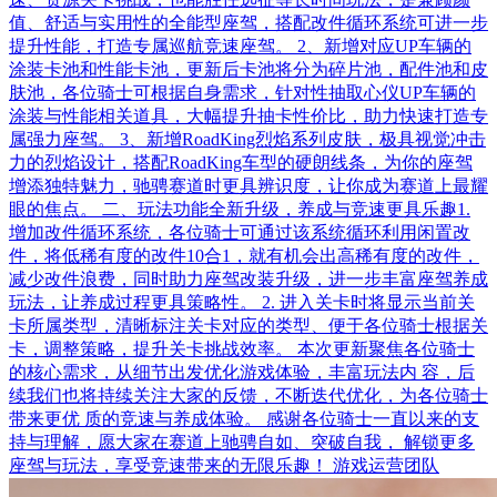
值、舒适与实用性的全能型座驾，搭配改件循环系统可进一步
提升性能，打造专属巡航竞速座驾。 2、新增对应UP车辆的
涂装卡池和性能卡池，更新后卡池将分为碎片池，配件池和皮
肤池，各位骑士可根据自身需求，针对性抽取心仪UP车辆的
涂装与性能相关道具，大幅提升抽卡性价比，助力快速打造专
属强力座驾。 3、新增RoadKing烈焰系列皮肤，极具视觉冲击
力的烈焰设计，搭配RoadKing车型的硬朗线条，为你的座驾
增添独特魅力，驰骋赛道时更具辨识度，让你成为赛道上最耀
眼的焦点。 二、玩法功能全新升级，养成与竞速更具乐趣1.
增加改件循环系统，各位骑士可通过该系统循环利用闲置改
件，将低稀有度的改件10合1，就有机会出高稀有度的改件，
减少改件浪费，同时助力座驾改装升级，进一步丰富座驾养成
玩法，让养成过程更具策略性。 2. 进入关卡时将显示当前关
卡所属类型，清晰标注关卡对应的类型、便于各位骑士根据关
卡，调整策略，提升关卡挑战效率。 本次更新聚焦各位骑士
的核心需求，从细节出发优化游戏体验，丰富玩法内 容，后
续我们也将持续关注大家的反馈，不断迭代优化，为各位骑士
带来更优 质的竞速与养成体验。 感谢各位骑士一直以来的支
持与理解，愿大家在赛道上驰骋自如、突破自我， 解锁更多
座驾与玩法，享受竞速带来的无限乐趣！ 游戏运营团队