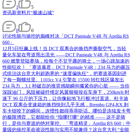
1
5
资讯
新资料片“极速山城”
0
0
讨论
性能与操控的巅峰对决「DCT Panigale V4R 与 Aprilia RS
660」
12月5日狂飙上线！当 DCT 双离合的换挡声撕裂空气，当轻
量化车架在弯道甩出流光 ——DCT Panigale V4R 与 Aprilia RS
660 燃擎登陆赛场，给每个不甘平庸的骑士，一场心跳加速的
性能狂欢！ 「赛道暴君」DCT Panigale V4R：234 马力的碾压
式统治这台意大利超跑界的 “速度偏执狂”，把赛道基因刻进
了每一颗螺丝里。1103cc V4 引擎在 15500 转红线区爆发出
234 马力，3.1 秒破百的推背感能瞬间攥紧你的心脏 —— 当你
深踩油门，风阻被碳纤维定风翼狠狠按在车身下，250km/h 时
速下 96 公斤的下压力，让你像贴地飞行般冲过直道。​杜卡迪
DCT 双离合变速箱的换挡快到几乎无感，Brembo GP4-RX 刹
车卡钳咬下的瞬间，连惯性都得乖乖听话。哪怕是连续发卡弯
的极限博弈，它都能给你 “指哪打哪” 的精准 —— 这不是骑
行，是你与赛道的绝对掌控。​ 「弯道精灵」Aprilia RS 660：中
量级的操控革命谁说性能与实用不能兼得？这台意大利 “全能