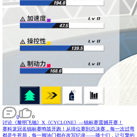
0
0
讨论
《黎明飞驰》X《CYCLONE》—锦标赛震撼开赛！
赛科龙冠名锦标赛鸣笛开跑！从排位赛到总决赛，每一次过弯
都是生死局，每一脚油门都在改写纪录——骑士们，让引擎的