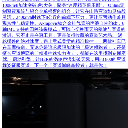
100km/h加速突破3秒大关，跻身“速度精英俱乐部”。 Ohlins定
制避震系统与铝合金单摇臂的组合，让它在山路弯道如灵猫般
灵活，240km/h时速下8公斤的前端下压力，更让压弯动作兼具
观赏性与稳定性。​Akrapovic钛合金排气管的声浪自带韵律，6
轴IMU支持的四种骑乘模式，可随心切换雨天的稳健与赛道的
激进。它不止是夺冠工具，更是值得收藏的赛道艺术品。​ 涡
轮猛兽的绝对速度，遇上意式美学的精准操控——两款神车已
在车库待命。无论你是追求极限加速的「极速领跑者」，还是
擅长弯道博弈的「精准控速实力者」，都能在这里找到专属座
驾。​ 启动引擎，让H2R的涡轮声浪划破天际，用F3 800的弯道
舞姿征服赛道，下一个「赛道巅峰掌控者」就是你！