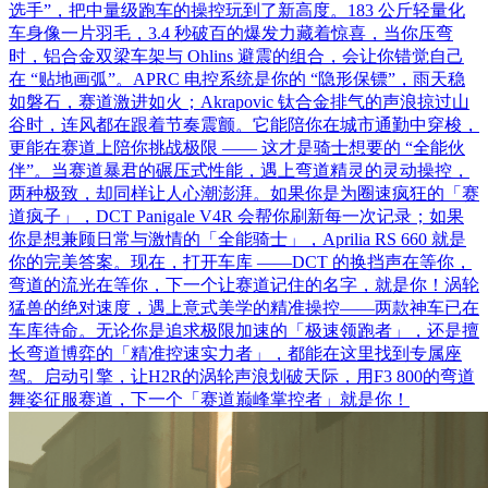
选手”，把中量级跑车的操控玩到了新高度。183 公斤轻量化
车身像一片羽毛，3.4 秒破百的爆发力藏着惊喜，当你压弯
时，铝合金双梁车架与 Ohlins 避震的组合，会让你错觉自己
在 “贴地画弧”。​APRC 电控系统是你的 “隐形保镖”，雨天稳
如磐石，赛道激进如火；Akrapovic 钛合金排气的声浪掠过山
谷时，连风都在跟着节奏震颤。它能陪你在城市通勤中穿梭，
更能在赛道上陪你挑战极限 —— 这才是骑士想要的 “全能伙
伴”。​​当赛道暴君的碾压式性能，遇上弯道精灵的灵动操控，
两种极致，却同样让人心潮澎湃。​如果你是为圈速疯狂的「赛
道疯子」，DCT Panigale V4R 会帮你刷新每一次记录；如果
你是想兼顾日常与激情的「全能骑士」，Aprilia RS 660 就是
你的完美答案。​现在，打开车库 ——DCT 的换挡声在等你，
弯道的流光在等你，下一个让赛道记住的名字，就是你！​​涡轮
猛兽的绝对速度，遇上意式美学的精准操控——两款神车已在
车库待命。无论你是追求极限加速的「极速领跑者」，还是擅
长弯道博弈的「精准控速实力者」，都能在这里找到专属座
驾。​启动引擎，让H2R的涡轮声浪划破天际，用F3 800的弯道
舞姿征服赛道，下一个「赛道巅峰掌控者」就是你！