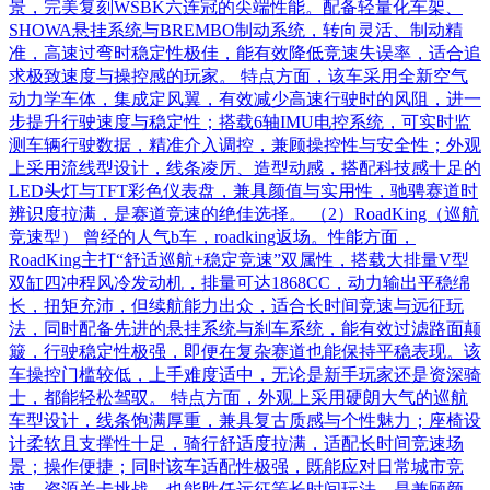
景，完美复刻WSBK六连冠的尖端性能。配备轻量化车架、
SHOWA悬挂系统与BREMBO制动系统，转向灵活、制动精
准，高速过弯时稳定性极佳，能有效降低竞速失误率，适合追
求极致速度与操控感的玩家。 特点方面，该车采用全新空气
动力学车体，集成定风翼，有效减少高速行驶时的风阻，进一
步提升行驶速度与稳定性；搭载6轴IMU电控系统，可实时监
测车辆行驶数据，精准介入调控，兼顾操控性与安全性；外观
上采用流线型设计，线条凌厉、造型动感，搭配科技感十足的
LED头灯与TFT彩色仪表盘，兼具颜值与实用性，驰骋赛道时
辨识度拉满，是赛道竞速的绝佳选择。 （2）RoadKing（巡航
竞速型） 曾经的人气b车，roadking返场。性能方面，
RoadKing主打“舒适巡航+稳定竞速”双属性，搭载大排量V型
双缸四冲程风冷发动机，排量可达1868CC，动力输出平稳绵
长，扭矩充沛，但续航能力出众，适合长时间竞速与远征玩
法，同时配备先进的悬挂系统与刹车系统，能有效过滤路面颠
簸，行驶稳定性极强，即便在复杂赛道也能保持平稳表现。该
车操控门槛较低，上手难度适中，无论是新手玩家还是资深骑
士，都能轻松驾驭。 特点方面，外观上采用硬朗大气的巡航
车型设计，线条饱满厚重，兼具复古质感与个性魅力；座椅设
计柔软且支撑性十足，骑行舒适度拉满，适配长时间竞速场
景；操作便捷；同时该车适配性极强，既能应对日常城市竞
速、资源关卡挑战，也能胜任远征等长时间玩法，是兼顾颜