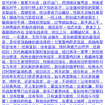
皆可封神！握紧方向盘，踩尽油门，用漂移征服弯道，用速度
碾压对手，在排行榜上刻下你的名字，让全服仰望你的荣耀！
全新战车・震撼登场，统治赛道万众瞩目，性能天花板狂暴登
场！颜值与实力双双拉满，一经上线，即刻成为赛道霸主！
极致操控手感：漂移丝滑如影，过弯稳如泰山，新手易上手，
大神秀操作 炸裂外观特效：潮流造型 + 动态光影，赛道之上
最吸睛的存在 全能实战表现：排位上分、刷圈破纪录、多人
对抗，一车通杀，无所不能 这辆车，是你称霸赛道的最强武
器，是你登顶巅峰的最佳搭档！引擎轰鸣即是宣战，风驰电掣
即是传奇！ 经典复刻・传奇返场，情怀再燃万众呼声，经典
回归！历代典藏神车限时复刻返场，错过再等一赛季！那些曾
统治赛道、惊艳全服的传奇战车，再度轰鸣归来！典藏神车重
临：昔日王者强势回归，性能依旧顶尖，颜值依旧炸裂情怀与
实力并存：老玩家的青春回忆，新玩家的圆梦时刻，经典永不
过时限时返场机遇：错过此次，再无此期，抓住机会，补齐你
的传奇车库它们曾是赛道传说，如今再度降临！无论是收藏
党、情怀党、还是实战党，这一波，不容错过！让传奇续写，
让经典再战，开上复刻神车，重温当年热血！全速狂飙，即刻
开战新赛季已拉开战幕，新车已蓄势待发，复刻传奇已荣耀归
来！没有犹豫，没有等待，只有速度与激情，只有战斗与荣
耀！点燃你的热血，释放你的野性，在赛道上驰骋，在对抗中