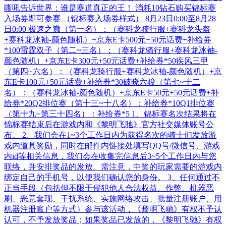
嘶吼告诉世界：谁是赛道真正的王！ 消耗10钻石购买锦标赛
入场券即可参赛 （锦标赛入场券样式） 8月23日0:00至8月28
日0:00 极速之巅（第一名）：（赛科龙骑行服+赛科龙头盔
+赛科龙冰袖-颜色随机）+京东E卡500元+50元话费+补给券
*100雷霆双子（第二~三名）：（赛科龙骑行服+赛科龙冰袖-
颜色随机）+京东E卡300元+50元话费+补给券*50疾风三甲
（第四~六名）：（赛科龙骑行服+赛科龙冰袖-颜色随机）+京
东E卡100元+50元话费+补给券*30破晓六骏（第七~十二
名）：（赛科龙冰袖-颜色随机）+京东E卡50元+50元话费+补
给券*20Q2排位赛（第十三~十八名）：补给券*10Q1排位赛
（第十九~第三十四名）：补给券*5 1、锦标赛名次结果将在
锦标赛结束后在游戏内和《黎明飞驰》官方社交媒体账号公
布。 2、我们会在1~3个工作日内为获得名次的骑士们发放游
戏内道具奖励，同时在邮件内链接处填写QQ号/微信号、游戏
内id等相关信息，我们会在收集完信息后3~5个工作日内与您
联络，并安排奖品的发放。需注意，中奖的玩家需要的游戏内
绑定自己的手机号，以便我们确认您的身份。 3、任何通过不
正当手段（包括但不限于侵犯他人合法权益、作弊、机器恶
刷、恶意套现、干扰系统、实施网络攻击、批量注册账户、用
机器注册账户等方式）参与该活动，《黎明飞驰》有权不予认
认可，不予发放奖品；如果奖品已发放的，《黎明飞驰》有权