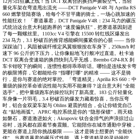
12月5日狂飙上线！当 DCT 双离合的换挡声撕裂空气，当轻
量化车架在弯道甩出流光 ——DCT Panigale V4R 与 Aprilia RS
660 燃擎登陆赛场，给每个不甘平庸的骑士，一场心跳加速的
性能狂欢！ 「赛道暴君」DCT Panigale V4R：234 马力的碾压
式统治这台意大利超跑界的 “速度偏执狂”，把赛道基因刻进
了每一颗螺丝里。1103cc V4 引擎在 15500 转红线区爆发出
234 马力，3.1 秒破百的推背感能瞬间攥紧你的心脏 —— 当你
深踩油门，风阻被碳纤维定风翼狠狠按在车身下，250km/h 时
速下 96 公斤的下压力，让你像贴地飞行般冲过直道。​杜卡迪
DCT 双离合变速箱的换挡快到几乎无感，Brembo GP4-RX 刹
车卡钳咬下的瞬间，连惯性都得乖乖听话。哪怕是连续发卡弯
的极限博弈，它都能给你 “指哪打哪” 的精准 —— 这不是骑
行，是你与赛道的绝对掌控。​ 「弯道精灵」Aprilia RS 660：中
量级的操控革命谁说性能与实用不能兼得？这台意大利 “全能
选手”，把中量级跑车的操控玩到了新高度。183 公斤轻量化
车身像一片羽毛，3.4 秒破百的爆发力藏着惊喜，当你压弯
时，铝合金双梁车架与 Ohlins 避震的组合，会让你错觉自己
在 “贴地画弧”。​APRC 电控系统是你的 “隐形保镖”，雨天稳
如磐石，赛道激进如火；Akrapovic 钛合金排气的声浪掠过山
谷时，连风都在跟着节奏震颤。它能陪你在城市通勤中穿梭，
更能在赛道上陪你挑战极限 —— 这才是骑士想要的 “全能伙
伴”。​​当赛道暴君的碾压式性能，遇上弯道精灵的灵动操控，