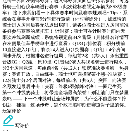
点击主界面左侧锦标赛，进入锦标赛页面点击报名参赛，可选
择骑士们心仪车辆进行赛事（此次锦标赛限定车辆为SSS级赛
车） 接下来我们看一下具体赛事时间及赛事规则吧~ Tips：系
统会在赛事开赛前5分钟进行邀请（计时赛除外），被邀请的
骑士进入房间后将无法退出房间，请各位骑士在进入房间前准
备好参与赛事的摩托车！ 计时赛：骑士可在计时赛时间内无
限次冲线刷新成绩，系统将锁定前34名晋级（具体排名详情可
在左侧最佳车手榜单中进行查看）Q1&Q2排位赛：​积分榜前
10直接进入Q2组，剩余24人进入Q1突围赛；Q1组：4个房间
同步开战，根据排名进行组局，每组前2名（共8人）杀出重围
晋级Q2；​Q2组：原10强+Q1晋级的8人共18名骑士进行厮杀，
分3个房间竞速，每组前4名（共12人）锁定准决赛名额！热身
赛：赛道开放，自由练手，骑士也可选择喝茶小憩~准决赛：
12名骑士分2个房间对决，每组前3名（共6人）突围，向决赛
名额发起最后冲击！决赛：终极6强巅峰对决！一圈定生死，
第一个冲线的骑士，将带走全场最高荣誉！​别让油门只在梦里
轰鸣 —— 下一个冲线时让全场炸屏的，为什么不能是你？拧
钥匙，挂挡，这场传奇，缺个敢把胎印刻进赛道骨子里的你。
玩家评价
写评价