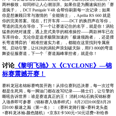
两种极致，却同样让人心潮澎湃。​如果你是为圈速疯狂的「赛
道疯子」，DCT Panigale V4R 会帮你刷新每一次记录；如果
你是想兼顾日常与激情的「全能骑士」，Aprilia RS 660 就是
你的完美答案。​现在，打开车库 ——DCT 的换挡声在等你，
弯道的流光在等你，下一个让赛道记住的名字，就是你！​​涡轮
猛兽的绝对速度，遇上意式美学的精准操控——两款神车已在
车库待命。无论你是追求极限加速的「极速领跑者」，还是擅
长弯道博弈的「精准控速实力者」，都能在这里找到专属座
驾。​启动引擎，让H2R的涡轮声浪划破天际，用F3 800的弯道
舞姿征服赛道，下一个「赛道巅峰掌控者」就是你！
讨论
《黎明飞驰》X《CYCLONE》—锦
标赛震撼开赛！
赛科龙冠名锦标赛鸣笛开跑！从排位赛到总决赛，每一次过弯
都是生死局，每一脚油门都在改写纪录——骑士们，让引擎的
嘶吼告诉世界：谁是赛道真正的王！ 消耗10钻石购买锦标赛
入场券即可参赛 （锦标赛入场券样式） 8月23日0:00至8月28
日0:00 极速之巅（第一名）：（赛科龙骑行服+赛科龙头盔
+赛科龙冰袖-颜色随机）+京东E卡500元+50元话费+补给券