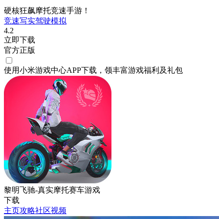
硬核狂飙摩托竞速手游！
竞速
写实
驾驶
模拟
4.2
立即下载
官方正版
使用小米游戏中心APP
下载
，领丰富游戏
福利
及
礼包
黎明飞驰-真实摩托赛车游戏
下载
主页
攻略
社区
视频