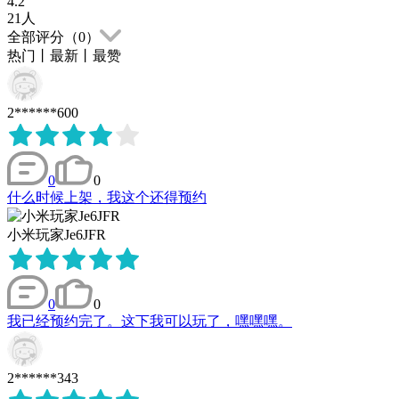
4.2
21
人
全部评分（
0
）
热门
丨
最新
丨
最赞
2******600
0
0
什么时候上架，我这个还得预约
小米玩家Je6JFR
0
0
我已经预约完了。这下我可以玩了，嘿嘿嘿。
2******343