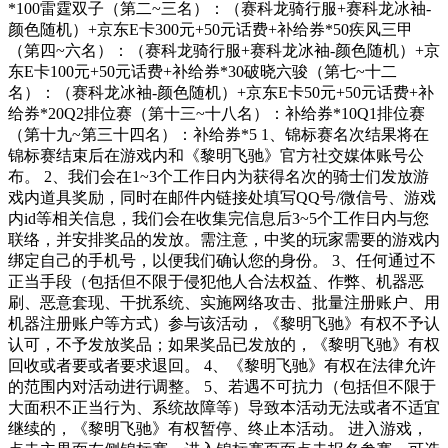
*100雷霆双子（第二~三名）：（赛科龙骑行服+赛科龙冰袖-
颜色随机）+京东E卡300元+50元话费+补给券*50疾风三甲
（第四~六名）：（赛科龙骑行服+赛科龙冰袖-颜色随机）+京
东E卡100元+50元话费+补给券*30破晓六骏（第七~十二
名）：（赛科龙冰袖-颜色随机）+京东E卡50元+50元话费+补
给券*20Q2排位赛（第十三~十八名）：补给券*10Q1排位赛
（第十九~第三十四名）：补给券*5 1、锦标赛名次结果将在
锦标赛结束后在游戏内和《黎明飞驰》官方社交媒体账号公
布。 2、我们会在1~3个工作日内为获得名次的骑士们发放游
戏内道具奖励，同时在邮件内链接处填写QQ号/微信号、游戏
内id等相关信息，我们会在收集完信息后3~5个工作日内与您
联络，并安排奖品的发放。需注意，中奖的玩家需要的游戏内
绑定自己的手机号，以便我们确认您的身份。 3、任何通过不
正当手段（包括但不限于侵犯他人合法权益、作弊、机器恶
刷、恶意套现、干扰系统、实施网络攻击、批量注册账户、用
机器注册账户等方式）参与该活动，《黎明飞驰》有权不予认
认可，不予发放奖品；如果奖品已发放的，《黎明飞驰》有权
回收或者要或者要求退回。 4、《黎明飞驰》有权在法律允许
的范围内对活动进行调整。 5、若遇不可抗力（包括但不限于
大面积不正当行为、系统故障等）导致本活动无法或者不适宜
继续的，《黎明飞驰》有权暂停、终止本活动。 进入游戏，