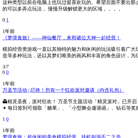
这种类型以前在电脑上也玩过挺喜欢玩的。希望后面不要出那
的可以多弄点玩法， 慢慢升级解锁更大的区域，，，，
0
1
1年前
《梦境食旅》——神仙餐厅，来和诸位大神一起经营！
模拟经营类游戏一直以其独特的魅力和休闲的玩法吸引着广大
造等多种玩法，还以其梦幻唯美的画风和丰富的角色设计，为玩
3/7
0
0
1年前
万圣节活动 | 叮咚！您有一个狂欢派对邀请（内含礼包）
👻精灵圣夜，派对狂欢！ 万圣节主题活动「精灵派对」已开启，请馆长们有
✦ 每日签到可领取「糖果」、「小型舞会邀请函」、钻石等奖励。
1
0
1年前
梦境食旅：超休闲的美食模拟经营，挂机副游不二之选