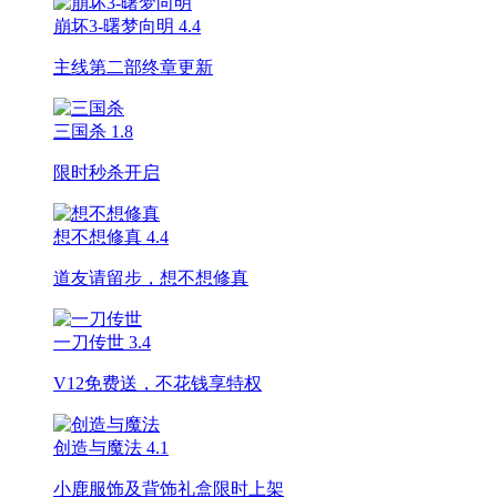
崩坏3-曙梦向明
4.4
主线第二部终章更新
三国杀
1.8
限时秒杀开启
想不想修真
4.4
道友请留步，想不想修真
一刀传世
3.4
V12免费送，不花钱享特权
创造与魔法
4.1
小鹿服饰及背饰礼盒限时上架