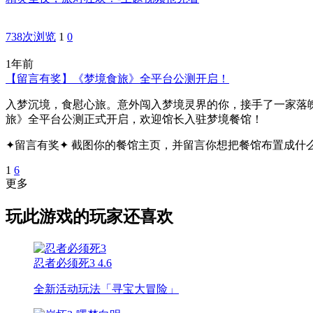
738次浏览
1
0
1年前
【留言有奖】《梦境食旅》全平台公测开启！
入梦沉境，食慰心旅。意外闯入梦境灵界的你，接手了一家落
旅》全平台公测正式开启，欢迎馆长入驻梦境餐馆！
✦留言有奖✦ 截图你的餐馆主页，并留言你想把餐馆布置成什么.
1
6
更多
玩此游戏的玩家还喜欢
忍者必须死3
4.6
全新活动玩法「寻宝大冒险」