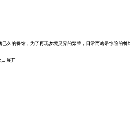
魄已久的餐馆，为了再现梦境灵界的繁荣，日常而略带惊险的餐馆
..
展开