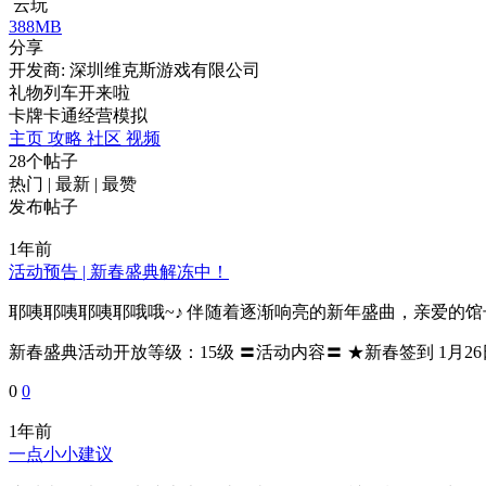
云玩
388MB
分享
开发商: 深圳维克斯游戏有限公司
礼物列车开来啦
卡牌
卡通
经营
模拟
主页
攻略
社区
视频
28个帖子
热门
|
最新
|
最赞
发布帖子
1年前
活动预告 | 新春盛典解冻中！
耶咦耶咦耶咦耶哦哦~♪ 伴随着逐渐响亮的新年盛曲，亲爱的馆
新春盛典活动开放等级：15级 〓活动内容〓 ★新春签到 1月26
0
0
1年前
一点小小建议