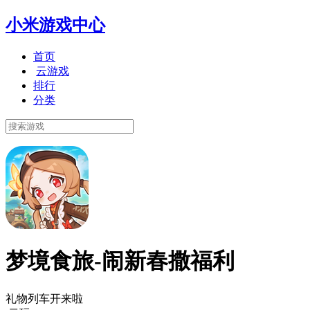
小米游戏中心
首页
云游戏
排行
分类
梦境食旅-闹新春撒福利
礼物列车开来啦