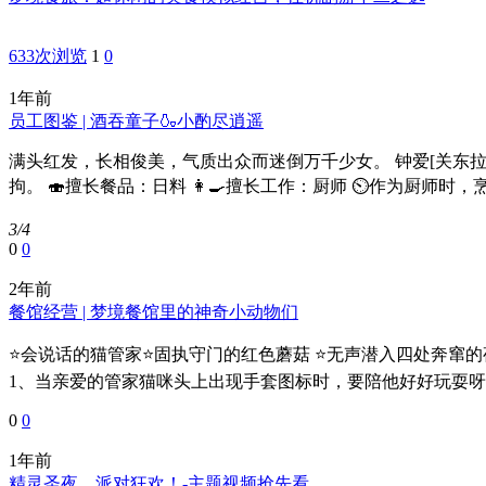
633次浏览
1
0
1年前
员工图鉴 | 酒吞童子🍶小酌尽逍遥
满头红发，长相俊美，气质出众而迷倒万千少女。 钟爱[关东
拘。 🍣擅长餐品：日料 👩‍🍳擅长工作：厨师 ⏲作为厨师时，烹
3/4
0
0
2年前
餐馆经营 | 梦境餐馆里的神奇小动物们
⭐会说话的猫管家⭐固执守门的红色蘑菇 ⭐无声潜入四处奔窜的
1、当亲爱的管家猫咪头上出现手套图标时，要陪他好好玩耍呀！
0
0
1年前
精灵圣夜，派对狂欢！-主题视频抢先看