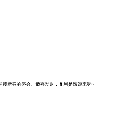
迎接新春的盛会。恭喜发财，🧧利是滚滚来呀~