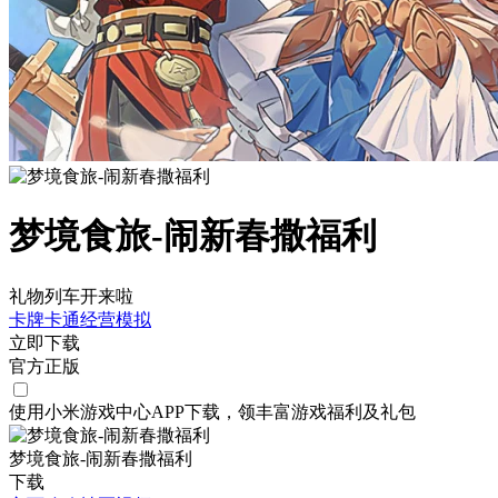
梦境食旅-闹新春撒福利
礼物列车开来啦
卡牌
卡通
经营
模拟
立即下载
官方正版
使用小米游戏中心APP
下载
，领丰富游戏
福利
及
礼包
梦境食旅-闹新春撒福利
下载