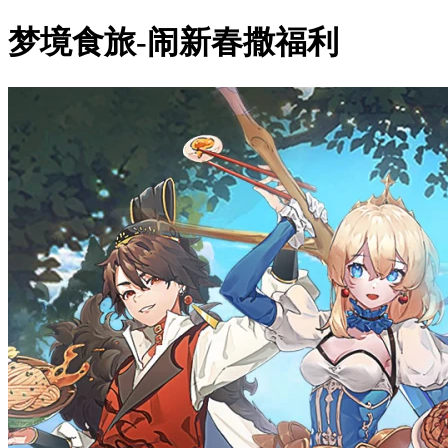
梦境食旅-闹新春撒福利