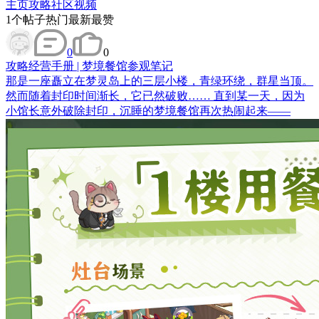
主页
攻略
社区
视频
1
个帖子
热门
最新
最赞
0
0
攻略
经营手册 | 梦境餐馆参观笔记
那是一座矗立在梦灵岛上的三层小楼，青绿环绕，群星当顶。
然而随着封印时间渐长，它已然破败…… 直到某一天，因为
小馆长意外破除封印，沉睡的梦境餐馆再次热闹起来——