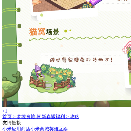
+1
首页
>
梦境食旅-闹新春撒福利
>
攻略
友情链接
小米应用商店
小米商城
英雄互娱