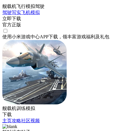
舰载机飞行模拟驾驶
驾驶
写实
飞机
模拟
立即下载
官方正版
使用小米游戏中心APP
下载
，领丰富游戏
福利
及
礼包
舰载机训练模拟
下载
主页
攻略
社区
视频