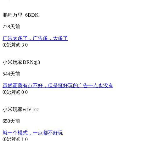
鹏程万里_6BDK
728天前
广告太多了，广告多，太多了
0次浏览
3
0
小米玩家DRNqj3
544天前
虽然画质有点不好，但是挺好玩的广告一点也没有
0次浏览
0
0
小米玩家wfV1cc
650天前
就一个模式，一点都不好玩
0次浏览
1
0