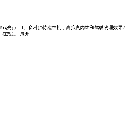
戏亮点：1、多种独特建在机，高拟真内饰和驾驶物理效果2、
规定...
展开