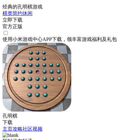
经典的孔明棋游戏
棋类
简约
休闲
立即下载
官方正版
使用小米游戏中心APP
下载
，领丰富游戏
福利
及
礼包
孔明棋
下载
主页
攻略
社区
视频