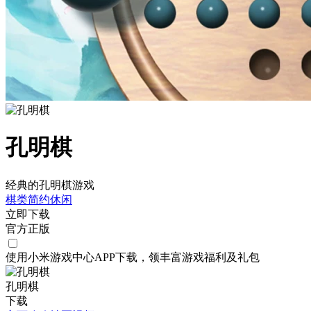
孔明棋
经典的孔明棋游戏
棋类
简约
休闲
立即下载
官方正版
使用小米游戏中心APP
下载
，领丰富游戏
福利
及
礼包
孔明棋
下载