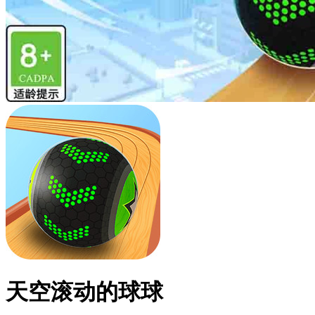
天空滚动的球球