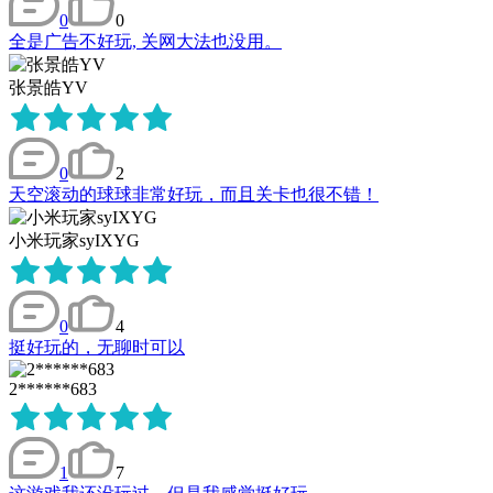
0
0
全是广告不好玩, 关网大法也没用。
张景皓YV
0
2
天空滚动的球球非常好玩，而且关卡也很不错！
小米玩家syIXYG
0
4
挺好玩的，无聊时可以
2******683
1
7