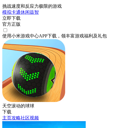
挑战速度和反应力极限的游戏
模拟
卡通
休闲
益智
立即下载
官方正版
使用小米游戏中心APP
下载
，领丰富游戏
福利
及
礼包
天空滚动的球球
下载
主页
攻略
社区
视频