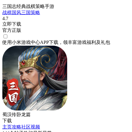
三国志经典战棋策略手游
战棋
国风
三国
策略
4.7
立即下载
官方正版
使用小米游戏中心APP
下载
，领丰富游戏
福利
及
礼包
蜀汉传卧龙篇
下载
主页
攻略
社区
视频