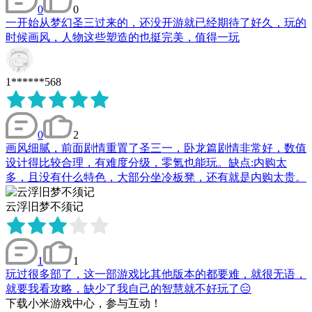
0
0
一开始从梦幻圣三过来的，还没开游就已经期待了好久，玩的
时候画风，人物这些塑造的也挺完美，值得一玩
1******568
0
2
画风细腻，前面剧情重置了圣三一，卧龙篇剧情非常好，数值
设计得比较合理，有难度分级，零氪也能玩。缺点:内购太
多，且没有什么特色，大部分坐冷板凳，还有就是内购太贵。
云浮旧梦不须记
1
1
玩过很多部了，这一部游戏比其他版本的都要难，就很无语，
就要我看攻略，缺少了我自己的智慧就不好玩了😑
下载小米游戏中心，参与互动！