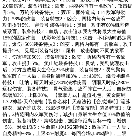
2.0倍伤害。装备特技2：凶变，两格内每有一名敌军，攻击提
升5%。 万钧斧装备特技1：轰压，额外造成（14-敌军移动
力）*8%的伤害。装备特技2：凶变，两格内每有一名敌军，
攻击提升5%。 穿云弓 装备特技1：贯目，攻击有60%概率造
成致盲。装备特技2：血殇，攻击追加我方武将最大生命值
15%的固定伤害。 伏影弩装备特技1：伏击，不移动时必定暴
击，爆伤+50%装备特技2：凶变，两格内每有一名敌军，攻击
提升5%。 见尾刺装备特技1：尾刺，攻击朝向不同的敌军
时，伤害增加50%。装备特技2：凶变，两格内每有一名敌
军，攻击提升5%。 负山铠装备特技1：反馈，受到物理攻击
后，对方造成最大生命值25%伤害。装备特技2：灵气聚集，
敌军阵亡一人后，自身防御增加3%，上限30%。 蟠云袍装备
特技1：吐纳，晴天时减少80%法术伤害，阴雨天时减少80%
远程伤害。装备特技2：灵气聚集，敌军阵亡一人后，自身防
御增加3%，上限30%。 【获取方式】超值礼包、黄金商铺
1.3.2神器·天命法袍【装备名称】天命法袍【合成消耗】流苏
锦衣、擎仓护法衣、蜕影噬魂袍【装备技能】装备特技1：庇
佑，2格范围内友军受伤时，减少自身最大生命值10%数值的
伤害。装备特技2：策略狙击，施法每距离目标一格，增伤
+5%。附魔1/3/5：生命值+10/15/25附魔2：敌军阵亡一人后，
自身精神+3%，上限35%附魔4：每回合增加4%精神，上限