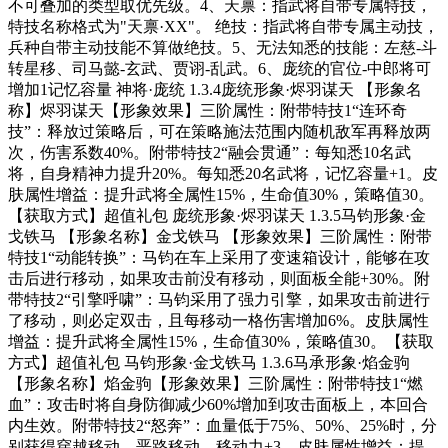
不可叠加的类型取优先级。4、天禀：指武将自带专属特技，
特技名称格式为"天禀·XX"。 绝技：指武将自带专属主动技，
兵种自带主动技能不算做绝技。5、无法知悉的技能：左慈-斗
转星移、司马懿-玄武、贾诩-乱武。6、庞统的官位-中郎将可
增加1记忆容量 神将·庞统 1.3.4庞统形象·烬羽谋天 【形象名
称】烬羽谋天【形象效果】三阶属性：附带特技1“连环奇
技”：释放过策略后，可在策略施法范围内随机敌军再释放两
次，伤害系数40%。附带特技2“融会贯通”：每知悉10名武
将，自身精神力提升20%。每知悉20名武将，记忆容量+1。皮
肤属性增益：提升武将全属性15%，生命值30%，策略值30。
【获取方式】超值礼包 庞统形象·烬羽谋天 1.3.5马钧形象·金
戈铁马 【形象名称】金戈铁马 【形象效果】三阶属性：附带
特技1“动能转换”：马钧在车上采用了变速箱设计，能够在攻
击后进行移动，如果攻击前没有移动，则面板全能+30%。附
带特技2“引擎呼啸”：马钧采用了强力引擎，如果攻击前进行
了移动，则必定双击，且每移动一格伤害增加6%。皮肤属性
增益：提升武将全属性15%，生命值30%，策略值30。【获取
方式】超值礼包 马钧形象·金戈铁马 1.3.6马承形象·焰金驹
【形象名称】焰金驹【形象效果】三阶属性：附带特技1“燃
血”：攻击时将自身防御减少60%增加到攻击面板上，本回合
内生效。附带特技2“怒奔”：血量低于75%、50%、25%时，分
别获得穿越移动、恶路移动、移动力+3。皮肤属性增益：提