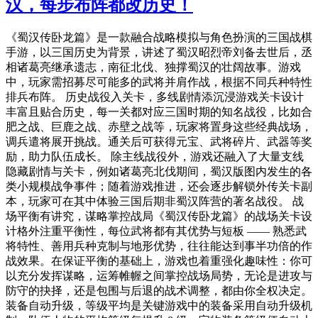
汉，每步布阵都改历史！
《蜀汉传卧龙篇》是一款融合战略模拟与角色扮演的三国战棋
手游，以三国历史为背景，讲述了蜀汉昭烈帝刘备去世后，丞
相诸葛亮继承遗志，南征北伐、独撑蜀汉的壮阔故事。游戏
中，玩家需招募尽可能多的武将并肩作战，根据不同兵种特性
排兵布阵。 历史战役入关卡，多线剧情添沉浸游戏关卡设计
丰富且贴合历史，每一关都对应三国时期的知名战役，比如合
肥之战、巨鹿之战、赤壁之战等，玩家将置身这些经典战场，
调兵遣将展开挑战。通关后可获得元宝、武将碎片、武器等奖
励，助力队伍成长。 除主线战役外，游戏还融入了大量支线
隐藏剧情与关卡，例如诸葛亮北伐期间，蜀汉版图内发生的各
类小规模战争事件；随着游戏推进，还会逐步解锁外传关卡副
本，玩家可在其中体验三国后期非蜀汉阵营的著名战役。 战
场平衡有讲究，谋略掌控战局《蜀汉传卧龙篇》的战场关卡设
计格外注重平衡性，每位武将都有其优势与短板 —— 熟悉武
将特性、善用兵种克制与地形优势，往往能达到事半功倍的作
战效果。在保证平衡的基础上，游戏也着重强化趣味性：你可
以充分发挥谋略，运筹帷幄之间掌控战场局势，无论是进攻与
防守的抉择，还是包围与后退的战术调整，都由你全权决定。
装备自动升级，等级平均是关键游戏中的装备采用自动升级机