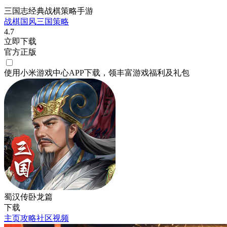
三国志经典战棋策略手游
战棋
国风
三国
策略
4.7
立即下载
官方正版
使用小米游戏中心APP
下载
，领丰富游戏
福利
及
礼包
蜀汉传卧龙篇
下载
主页
攻略
社区
视频