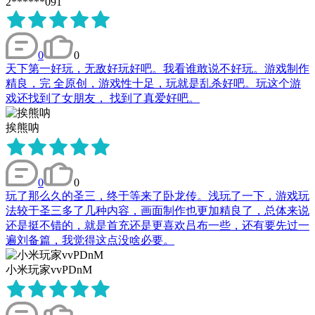
2******091
0
0
天下第一好玩，无敌好玩好吧。我看谁敢说不好玩。游戏制作
精良，完 全原创，游戏性十足，玩就是乱杀好吧。玩这个游
戏还找到了女朋友， 找到了真爱好吧。
挨熊呐
0
0
玩了那么久的圣三，终于等来了卧龙传。浅玩了一下，游戏玩
法较于圣三多了几种内容，画面制作也更加精良了，总体来说
还是挺不错的，就是首充还是更喜欢吕布一些，还有要先过一
遍刘备篇，我觉得这点没啥必要。
小米玩家vvPDnM