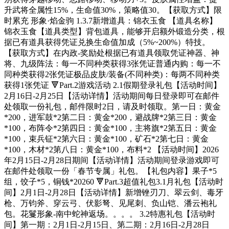
升武将全属性15%，生命值30%，策略值30。【获取方式】限
时累充 形象·焰金驹 1.3.7新增道具：锦衣玉食 【道具名称】
锦衣玉食【道具类型】背包道具，能够开启额外锻造分类，根
据已有道具获得凭证兑换生命值加成（5%~200%）特技。
【获取方式】在内政-奖励处根据已有道具领取凭证神器、神
将、九级阵法：每一不同种类获得3张凭证普通内购：每一不
同种类获得2张凭证极品皮肤/装备(不同种类)：每两不同种类
获得1张凭证 🔻Part.2游戏活动 2.1假期登录礼包【活动时间】
2月16日-2月25日【活动详情】活动期间每日登录即可在邮件
处领取一份礼包，邮件限时2日，请及时领取。第一日：黄金
*200，进军鼓*2第二日：黄金*200，避战牌*2第三日：黄金
*100，布阵令*2第四日：黄金*100，主将旗*2第五日：黄金
*100，束兵钲*2第六日：黄金*100，矿石*2第七日：黄金
*100，木材*2第八日：黄金*100，布料*2 【活动时间】2026
年2月15日-2月28日期间【活动详情】活动期间登录游戏即可
在邮件处领取一份「春节专属」礼包。【礼包内容】果子*5
组，饺子*5，铜钱*20260 🔻Part.3超值礼包3.1月礼包【活动时
间】2月1日-2月28日【活动详情】新增锉刃刀、翠云剑、毒牙
枪、万钧斧、穿云弓、伏影弩、见尾刺、负山铠、潘云袍礼
包。花鬘形象-南中蛇神返场。。。。 3.2特惠礼包【活动时
间】第一期：2月1日-2月15日、第二期：2月16日-2月28日