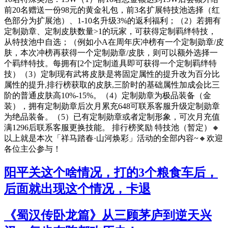
前20名赠送一份98元的黄金礼包，前3名扩展特技池选择（红
色部分为扩展池）、1-10名升级3%的返利福利；（2）若拥有
定制勋章、定制皮肤数量>1的玩家，可获得定制羁绊特技，
从特技池中自选；（例如小A在周年庆冲榜有一个定制勋章/皮
肤，本次冲榜再获得一个定制勋章/皮肤，则可以额外选择一
个羁绊特技。每拥有[2个]定制道具即可获得一个定制羁绊特
技）（3）定制现有武将皮肤是将固定属性的提升改为百分比
属性的提升,排行榜获取的皮肤,三阶时的基础属性加成会比三
阶的普通皮肤高10%-15%。（4）定制勋章为极品装备（金
装），拥有定制勋章后次月累充648可联系客服升级定制勋章
为绝品装备。（5）已有定制勋章或者定制形象，可次月充值
满1296后联系客服更换技能。 排行榜奖励 特技池（暂定）🔸
以上就是本次「祥马踏春·山河焕彩」活动的全部内容~🔸欢迎
各位主公参与！
阳平关这个啥情况，打的3个粮食车后，
后面就出现这个情况，卡退
《蜀汉传卧龙篇》从三顾茅庐到逆天兴