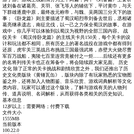
述刘备在诸葛亮、关羽、张飞等人的辅佐下，平讨黄巾，与天
下群雄逐鹿中原，最终改元称帝，与魏、吴两国三分天下的故
事；《卧龙篇》则主要描述了蜀汉昭烈帝刘备去世后，丞相诸
葛亮继承遗志，南征北伐，以一己之力保全蜀汉的故事。在游
戏中，你几乎可以体验到以蜀汉为视野的全部三国内容。 战
役关卡 《蜀汉传卧龙篇》的主线关卡共150关，每个关卡的设
计和玩法都不相同，所有历史上的著名战役在游戏中都有得到
还原，虎牢关三英战吕布挑战三国最强武将，赤壁大火烧尽曹
军百万战船，夷陵七百里连营竟被付之一炬……后续还有更多
的名将列传关卡也正在筹备中，将会陆续跟大家见面。 历史
文化 除了正常的关卡挑战和剧情欣赏之外，我们还推出了历
史文化类版块《黄锺瓦缶》，版块内除了有玩家熟悉的宝物图
鉴之外，还将加入人物图鉴、音乐欣赏、游戏词典解析等文化
类内容。玩家可以通过这个版块，了解与游戏有关的人物列
传、道具说明、名词解析，从而获得各类相关的历史知识。
基本信息
12岁以上；需要网络；付费下载
文件大小
1555MB
当前版本
100.22.0