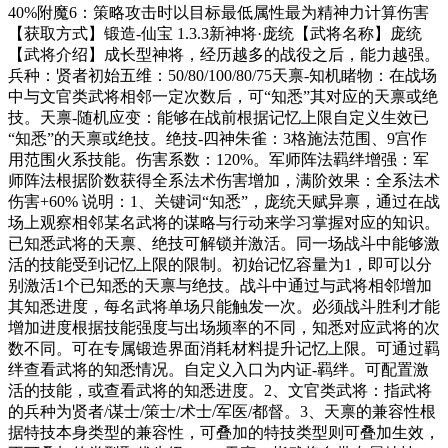
40%附魔6：策略攻击时以目标最低属性最为精神力计算伤害
【获取方式】锻造-仙宝 1.3.3新神将·庞统【武将名称】庞统
【武将介绍】成长型神将，经历越多的战役之后，能力越强。
兵种：贤者初始五维：50/80/100/80/75天禀-知机睹物：在战场
中与文官类武将相邻一定次数后，可“知悉”其对应的天禀或绝
技。天禀-随机应变：能够在战前根据记忆上限自定义生效已
“知悉”的天禀或绝技。绝技-四神朱雀：3格施法范围、9宫作
用范围火系技能。伤害系数：120%。军师阵法羁绊增强：军
师阵法根据阶数获得全系法术伤害增加，满阶效果：全系法术
伤害+60% 说明：1、关键词“知悉”，庞统天赋异禀，通过在战
场上观察相邻某名武将的谋略与行动来学习掌握对应的知识。
已知悉武将的天禀、绝技可解锁并激活。同一场战斗中能够激
活的技能受到记忆上限的限制。初始记忆容量为1，即可以分
别激活1个已知悉的天禀与绝技。战斗中通过与武将相邻增加
其知悉进度，每名武将单场只能触发一次。必须战斗胜利才能
增加进度根据技能强度与出场频率的不同，知悉对应武将的次
数不同。可在专属锻造界面消耗材料提升记忆上限。可通过羁
绊查看武将的知悉情况。自定义入口为内证-羁绊。可配置激
活的技能，或查看武将的知悉进度。2、文官类武将：指武将
的兵种为贤者/谋士/策士/术士/军医/都督。3、天禀的兼容性根
据特技本身类型的兼容性，可叠加的特技类型则可叠加生效，