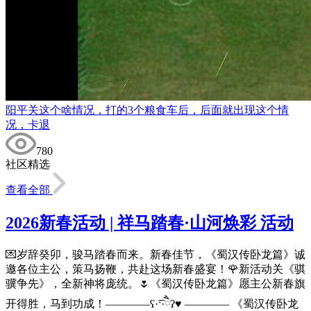
阳平关这个啥情况，打的3个粮食车后，后面就出现这个情
况，卡退
780
社区精选
查看全部
2026新春活动 | 祥马踏春·山河焕彩 活动
💌岁辞癸卯，骏马踏春而来。新春佳节，《蜀汉传卧龙篇》诚
邀各位主公，策马扬鞭，共赴这场新春盛宴！🌹新活动关《骐
骥争先》，全新神将庞统。🌷《蜀汉传卧龙篇》愿主公新春旗
开得胜，马到功成！————ʕ·͡ˑ·ཻʔ♥︎ ———— 《蜀汉传卧龙