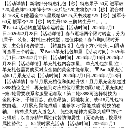
【活动详情】新增部分特惠礼包【秒】特惠果子 50元 进军鼓
*20,避战牌*20,布阵令*20,束兵钲*20,主将旗*20【秒】混合材
料 168元 幻彩鎏金*25,星辰精华*25,天书残卷*25【秒】援军令
60元 援军令*20【秒】转生丹158 三阶转生丹*1。。。
🔻Part.4 活动转盘返场幸运转盘【活动时间】2026年2月1
日-2026年2月28日【活动详情】春节返场两个限时转盘，分为
[果子、装备、材料]三种类型，超值体验！春节期间限时开
放，主公们请勿错过。【转盘指引】点击下方小箭头[→]滑动
可查看三个转盘。 🔻Part.5单充礼包加量 【活动时间】2026年
2月1日-2026年2月15日 【活动时间】2026年2月16日-2026年2
月28日【活动详情】单充礼包内容加量。 单充礼包加量 注：
单充礼包需要购买对应金额的黄金才能领取。 🔻Part.6累充活
动6.1月累充活动【活动时间】2026年2月1日-2026年2月28日
【活动详情】春节月累充档位和奖励升级！且月累充金额超过
8888档位之后，再充值到对应档位可重复领取1轮月累充奖励
~第2轮需要联系客服登记领取！第二轮8888可选择特技为：
金刚不坏、千锤百炼、战意昂扬、因地制宜、或618元礼包特
技自选。 2月累充 聚能成盾：能够学习“聚能成盾”特技的卷
轴。 “精神强大的入道之人，凭空将精神力凝聚为盾甲防守”
习得后，以自身精神属性代替防御属性 （无论高低，按最终
属性替代）。 6.2限时累充活动 【活动时间】2026年2月1