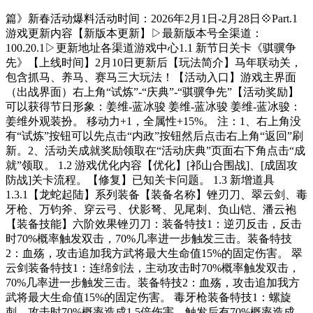
篇》新春活动爆料活动时间：2026年2月1日-2月28日💠Part.1
游戏更新内容【新版本更新】▷最新版本号全渠道：
100.20.1▷更新地址各渠道游戏中心1.1 新节日关卡《骐骥争
先》【上线时间】2月10日更新后【玩法简介】马年联动关，
包含抓马、养马、赛马三大玩法！【活动入口】游戏主界面
（出战界面）右上角“试炼”-“庆典”-“骐骥争先”【活动奖励】
可以获得节日形象：姜维-蓝冰骏 姜维-蓝冰骏 姜维-蓝冰骏：
姜维外观装扮。 移动力+1，全属性+15%。 注：1、右上角没
有“试炼”按钮可以先点击“内政”按钮然后点击右上角“返回”刷
新。2、活动关成就奖励领取在“活动庆典”页面右下角点击“成
就”领取。 1.2 游戏优化内容【优化】[祁山合围战]、[成固攻
防战]关卡流程。【修复】已知关卡问题。 1.3 新增道具
1.3.1【龙蛇起陆】系列装备【装备名称】锉刃刀、翠云剑、毒
牙枪、万钧斧、穿云弓、伏影弩、见尾刺、负山铠、潘云袍
【装备技能】六阶效果锉刃刀：装备特技1：逆刃反击，反击
时70%概率触发双击，70%几率进一步触发三击。装备特技
2：血殇，攻击追加我方武将最大生命值15%的固定伤害。 翠
云剑装备特技1：连绵剑法，主动攻击时70%概率触发双击，
70%几率进一步触发三击。装备特技2：血殇，攻击追加我方
武将最大生命值15%的固定伤害。 毒牙枪装备特技1：螺旋
刺，攻击时70%概率造成1.5倍伤害，触发后有70%概率造成