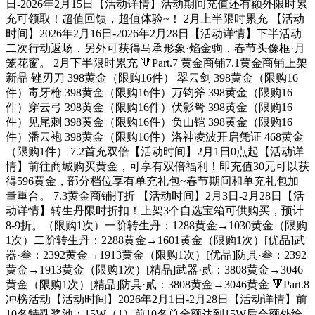
日-2026年2月15日【活动详情】活动期间充值还有额外限时累
充可领取！超值回馈，超值体验~！ 2月上半限时累充 【活动
时间】2026年2月16日-2026年2月28日【活动详情】下半活动
二次行动返场，另外可获得马承形象·焰金驹，春节头像框·月
笼花窗。 2月下半限时累充 🔻Part.7 黄金商铺7.1黄金商铺上架
新品 锉刃刀 398黄金（限购16件） 翠云剑 398黄金（限购16
件）毒牙枪 398黄金（限购16件）万钧斧 398黄金（限购16
件）穿云弓 398黄金（限购16件）伏影弩 398黄金（限购16
件）见尾刺 398黄金（限购16件）负山铠 398黄金（限购16
件）潘云袍 398黄金（限购16件）洛神凌波开启凭证 468黄金
（限购1件） 7.2首充双倍【活动时间】2月1日0点起【活动详
情】前往商城购买黄金，可享有双倍福利！即充值30元可以获
得596黄金，部分档位享有单充礼包~春节期间和单充礼包加
量重合。 7.3黄金商铺打折 【活动时间】2月3日-2月28日【活
动详情】转生丹限时折扣！上架3个自选宝箱可供购买，预计
8-9折。（限购1次）一阶转生丹：1288黄金→1030黄金（限购
1次）二阶转生丹：2288黄金→1601黄金（限购1次）[优品]武
器·叁：2392黄金→1913黄金（限购1次）[优品]防具·叁：2392
黄金→1913黄金（限购1次）[精品]武器·贰：3808黄金→3046
黄金（限购1次）[精品]防具·贰：3808黄金→3046黄金 🔻Part.8
冲榜活动【活动时间】2026年2月1日-2月28日【活动详情】前
10名特殊奖池：15W（1）前10名总金额达到15W后会额外给