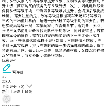
制，队伍人物的平均等级每提升 8 级，宝物装备等级便自动上
升 1 级（商店购买的装备为每 5 级升级 1 次）。因此建议尽量
保持队伍等级平均，否则装备等级难以提升，会增加后续挑战
难度。 需要注意的是，敌军等级是根据我军出场武将等级前
三名的平均值计算的，这进一步凸显了等级平均的重要性。若
想实现高等级开局，零氪玩家可在青州章节，给刘备、关羽、
张飞三兄弟使用经验果拉高队伍平均等级；同时要留意，若有
调整军令的操作，需在领取完内购奖励的下一关才会正式生
效。 玩下来觉得这款战棋手游很对味，三国剧情不瞎改，关
卡对应真实战役，排兵布阵时的每一步选择都影响战局，赢了
特别有满足感。每天玩一两关，既能过战棋瘾，又能沉浸在蜀
汉的故事里，节奏舒服，体验很到位。
玩家评价
写评价
4.7
228
人
全部评分（
0
）
热门
丨
最新
丨
最赞