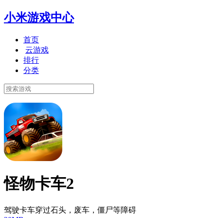
小米游戏中心
首页
云游戏
排行
分类
怪物卡车2
驾驶卡车穿过石头，废车，僵尸等障碍