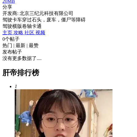
20MB
分享
开发商: 北京三纪元科技有限公司
驾驶卡车穿过石头，废车，僵尸等障碍
驾驶
横版卷轴
卡通
主页
攻略
社区
视频
0个帖子
热门
|
最新
|
最赞
发布帖子
没有更多数据了....
肝帝排行榜
1