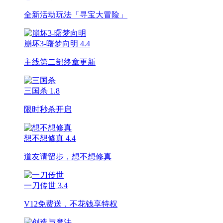
全新活动玩法「寻宝大冒险」
崩坏3-曙梦向明
4.4
主线第二部终章更新
三国杀
1.8
限时秒杀开启
想不想修真
4.4
道友请留步，想不想修真
一刀传世
3.4
V12免费送，不花钱享特权