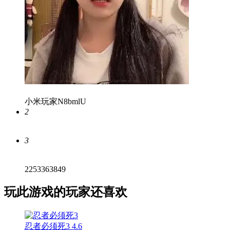
小米玩家N8bmlU
2
3
2253363849
玩此游戏的玩家还喜欢
忍者必须死3
4.6