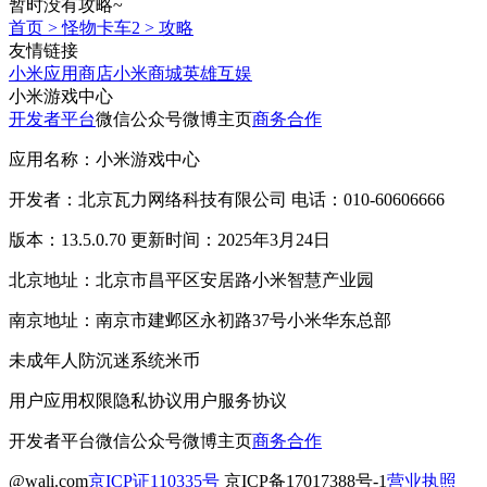
暂时没有攻略~
首页
>
怪物卡车2
>
攻略
友情链接
小米应用商店
小米商城
英雄互娱
小米游戏中心
开发者平台
微信公众号
微博主页
商务合作
应用名称：小米游戏中心
开发者：北京瓦力网络科技有限公司 电话：010-60606666
版本：13.5.0.70 更新时间：2025年3月24日
北京地址：北京市昌平区安居路小米智慧产业园
南京地址：南京市建邺区永初路37号小米华东总部
未成年人防沉迷系统
米币
用户应用权限
隐私协议
用户服务协议
开发者平台
微信公众号
微博主页
商务合作
@wali.com
京ICP证110335号
京ICP备17017388号-1
营业执照