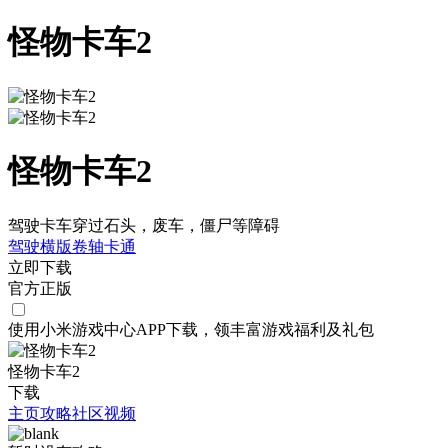
怪物卡车2
怪物卡车2
驾驶卡车穿过石头，废车，僵尸等障碍
驾驶
横版卷轴
卡通
立即下载
官方正版
使用小米游戏中心APP
下载
，领丰富游戏
福利
及
礼包
怪物卡车2
下载
主页
攻略
社区
视频