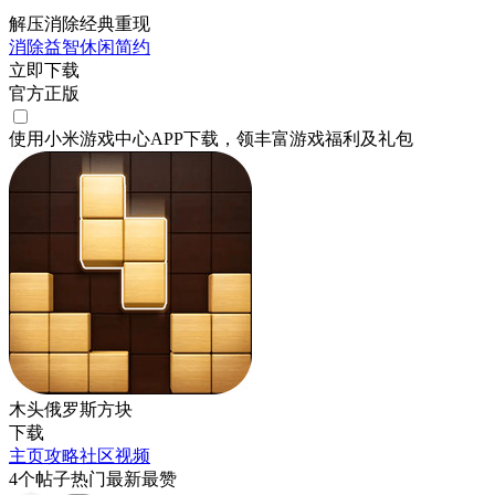
解压消除经典重现
消除
益智
休闲
简约
立即下载
官方正版
使用小米游戏中心APP
下载
，领丰富游戏
福利
及
礼包
木头俄罗斯方块
下载
主页
攻略
社区
视频
4
个帖子
热门
最新
最赞