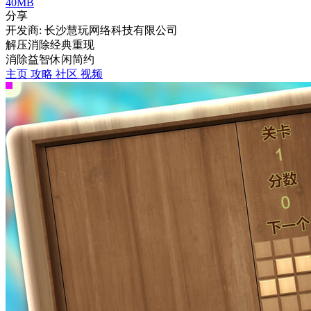
40MB
分享
开发商: 长沙慧玩网络科技有限公司
解压消除经典重现
消除
益智
休闲
简约
主页
攻略
社区
视频