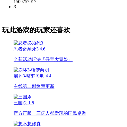
1509757917
3
玩此游戏的玩家还喜欢
忍者必须死3
4.6
全新活动玩法「寻宝大冒险」
崩坏3-曙梦向明
4.4
主线第二部终章更新
三国杀
1.8
官方正版，三亿人都爱玩的国民桌游