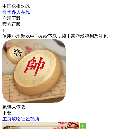
中国象棋对战
棋类
多人在线
立即下载
官方正版
使用小米游戏中心APP
下载
，领丰富游戏
福利
及
礼包
象棋大作战
下载
主页
攻略
社区
视频