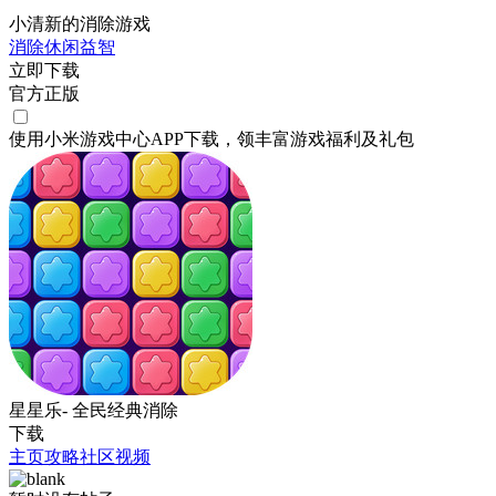
小清新的消除游戏
消除
休闲
益智
立即下载
官方正版
使用小米游戏中心APP
下载
，领丰富游戏
福利
及
礼包
星星乐- 全民经典消除
下载
主页
攻略
社区
视频