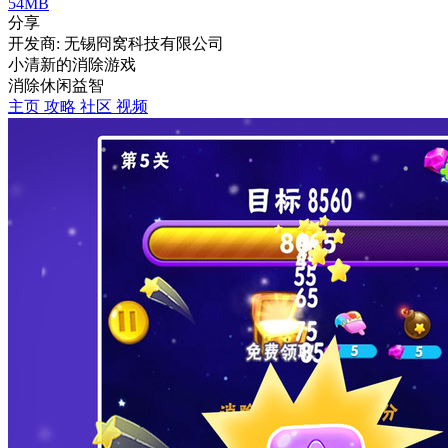
54MB
分享
开发商: 无锡冏窝科技有限公司
小清新的消除游戏
消除
休闲
益智
主页
攻略
社区
视频