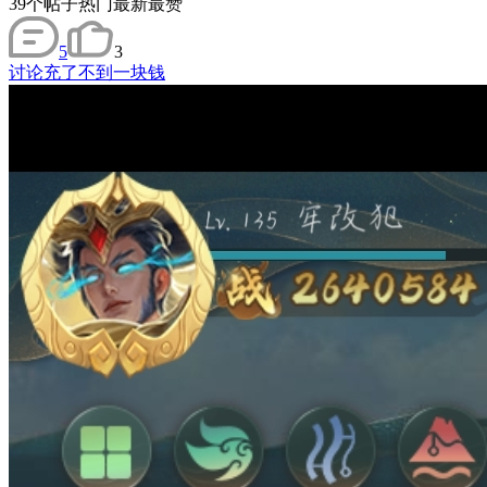
39
个帖子
热门
最新
最赞
5
3
讨论
充了不到一块钱