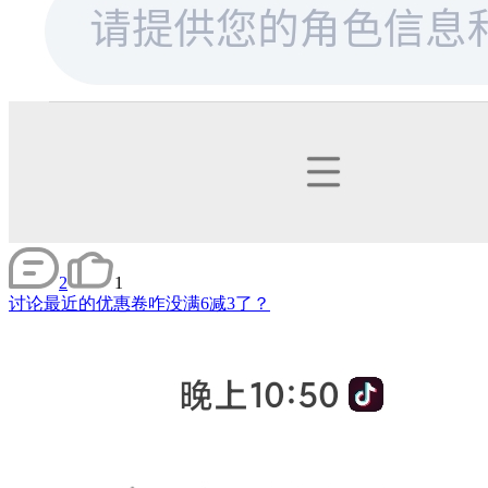
2
1
讨论
最近的优惠卷咋没满6减3了？