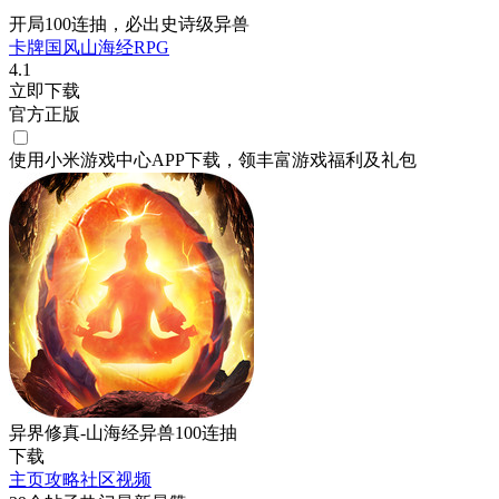
开局100连抽，必出史诗级异兽
卡牌
国风
山海经
RPG
4.1
立即下载
官方正版
使用小米游戏中心APP
下载
，领丰富游戏
福利
及
礼包
异界修真-山海经异兽100连抽
下载
主页
攻略
社区
视频