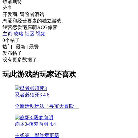
敬请期待
分享
开发商: 冒险者酒馆
恋爱和经营要素的独立游戏。
经营
恋爱
宅腐萌
ACG
像素
主页
攻略
社区
视频
0个帖子
热门
|
最新
|
最赞
发布帖子
没有更多数据了....
玩此游戏的玩家还喜欢
忍者必须死3
4.6
全新活动玩法「寻宝大冒险」
崩坏3-曙梦向明
4.4
主线第二部终章更新