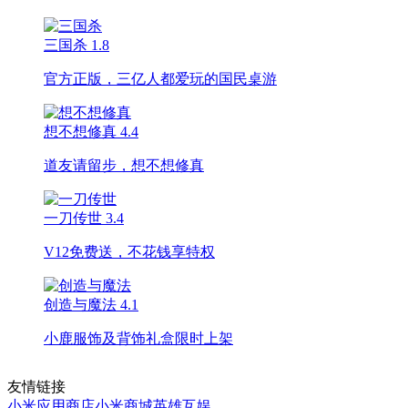
三国杀
1.8
官方正版，三亿人都爱玩的国民桌游
想不想修真
4.4
道友请留步，想不想修真
一刀传世
3.4
V12免费送，不花钱享特权
创造与魔法
4.1
小鹿服饰及背饰礼盒限时上架
友情链接
小米应用商店
小米商城
英雄互娱