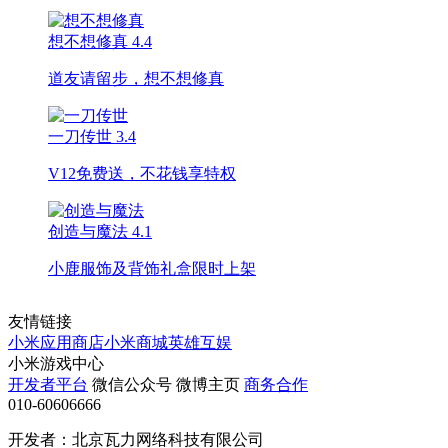
想不想修真
4.4
道友请留步，想不想修真
一刀传世
3.4
V12免费送，不花钱享特权
创造与魔法
4.1
小鹿服饰及背饰礼盒限时上架
友情链接
小米应用商店
小米商城
英雄互娱
小米游戏中心
开发者平台
微信公众号
微博主页
商务合作
010-60606666
开发者：北京瓦力网络科技有限公司