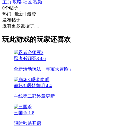
主页
攻略
社区
视频
0个帖子
热门
|
最新
|
最赞
发布帖子
没有更多数据了....
玩此游戏的玩家还喜欢
忍者必须死3
4.6
全新活动玩法「寻宝大冒险」
崩坏3-曙梦向明
4.4
主线第二部终章更新
三国杀
1.8
限时秒杀开启