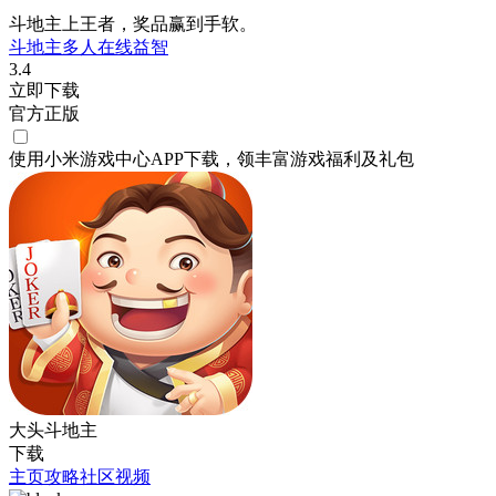
斗地主上王者，奖品赢到手软。
斗地主
多人在线
益智
3.4
立即下载
官方正版
使用小米游戏中心APP
下载
，领丰富游戏
福利
及
礼包
大头斗地主
下载
主页
攻略
社区
视频