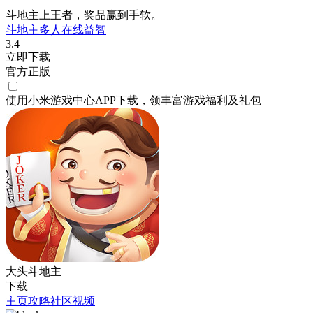
斗地主上王者，奖品赢到手软。
斗地主
多人在线
益智
3.4
立即下载
官方正版
使用小米游戏中心APP
下载
，领丰富游戏
福利
及
礼包
大头斗地主
下载
主页
攻略
社区
视频