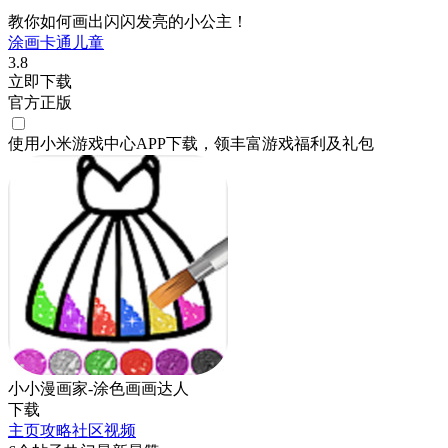
教你如何画出闪闪发亮的小公主！
涂画
卡通
儿童
3.8
立即下载
官方正版
使用小米游戏中心APP
下载
，领丰富游戏
福利
及
礼包
小小漫画家-涂色画画达人
下载
主页
攻略
社区
视频