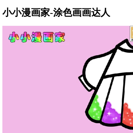
小小漫画家-涂色画画达人