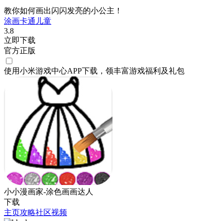
教你如何画出闪闪发亮的小公主！
涂画
卡通
儿童
3.8
立即下载
官方正版
使用小米游戏中心APP
下载
，领丰富游戏
福利
及
礼包
小小漫画家-涂色画画达人
下载
主页
攻略
社区
视频