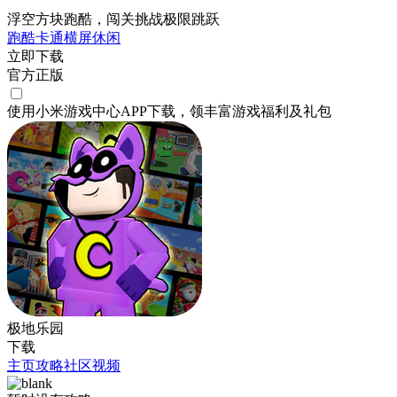
浮空方块跑酷，闯关挑战极限跳跃
跑酷
卡通
横屏
休闲
立即下载
官方正版
使用小米游戏中心APP
下载
，领丰富游戏
福利
及
礼包
极地乐园
下载
主页
攻略
社区
视频