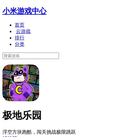
小米游戏中心
首页
云游戏
排行
分类
极地乐园
浮空方块跑酷，闯关挑战极限跳跃