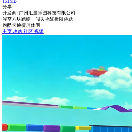
151MB
分享
开发商: 广州汇量乐园科技有限公司
浮空方块跑酷，闯关挑战极限跳跃
跑酷
卡通
横屏
休闲
主页
攻略
社区
视频