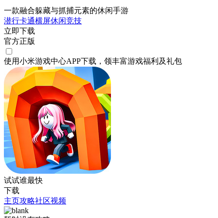
一款融合躲藏与抓捕元素的休闲手游
潜行
卡通
横屏
休闲
竞技
立即下载
官方正版
使用小米游戏中心APP
下载
，领丰富游戏
福利
及
礼包
试试谁最快
下载
主页
攻略
社区
视频