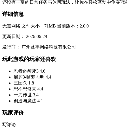
还设有丰富的日常任务与休闲玩法，让你在轻松互动中争夺冠军，
详细信息
无需网络
文件大小：71MB
当前版本：2.0.0
更新日期：
2026-06-29
发行商：
广州蓬丰网络科技有限公司
玩此游戏的玩家还喜欢
忍者必须死3
4.6
崩坏3-曙梦向明
4.4
三国杀
1.8
想不想修真
4.4
一刀传世
3.4
创造与魔法
4.1
玩家评价
写评论