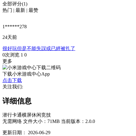
全部评分(1)
热门
|
最新
|
最赞
1******278
24天前
很好玩但是不能失誤或已經被扎了
0次浏览
1
0
更多
下载小米游戏中心App
点击下载
关注我们:
详细信息
潜行
卡通
横屏
休闲
竞技
无需网络
文件大小：71MB
当前版本：2.0.0
更新日期：
2026-06-29