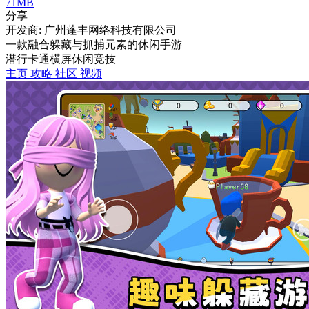
71MB
分享
开发商: 广州蓬丰网络科技有限公司
一款融合躲藏与抓捕元素的休闲手游
潜行
卡通
横屏
休闲
竞技
主页
攻略
社区
视频