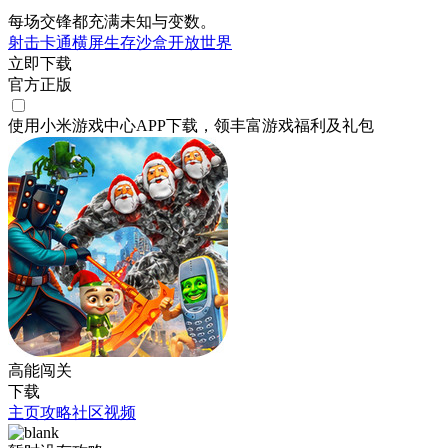
每场交锋都充满未知与变数。
射击
卡通
横屏
生存
沙盒
开放世界
立即下载
官方正版
使用小米游戏中心APP
下载
，领丰富游戏
福利
及
礼包
高能闯关
下载
主页
攻略
社区
视频