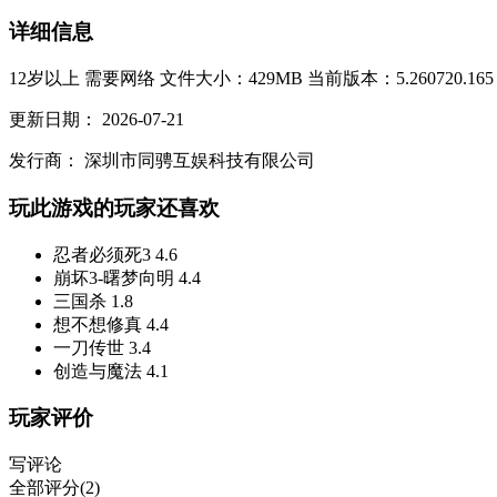
详细信息
12岁以上
需要网络
文件大小：429MB
当前版本：5.260720.165
更新日期：
2026-07-21
发行商：
深圳市同骋互娱科技有限公司
玩此游戏的玩家还喜欢
忍者必须死3
4.6
崩坏3-曙梦向明
4.4
三国杀
1.8
想不想修真
4.4
一刀传世
3.4
创造与魔法
4.1
玩家评价
写评论
全部评分(2)