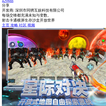
429MB
分享
开发商: 深圳市同骋互娱科技有限公司
每场交锋都充满未知与变数。
射击
卡通
横屏
生存
沙盒
开放世界
主页
攻略
社区
视频