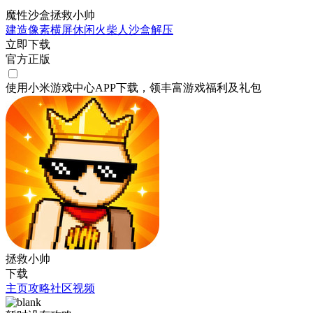
魔性沙盒拯救小帅
建造
像素
横屏
休闲
火柴人
沙盒
解压
立即下载
官方正版
使用小米游戏中心APP
下载
，领丰富游戏
福利
及
礼包
拯救小帅
下载
主页
攻略
社区
视频