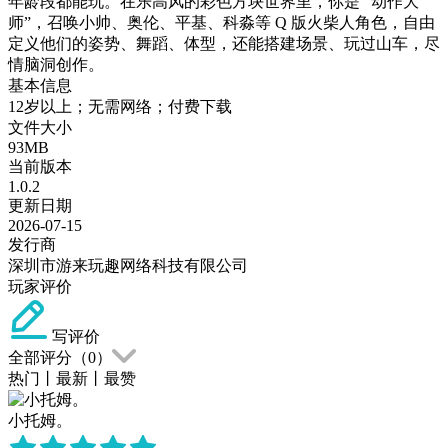
年龄段都能玩。在乐高风的彩色方块世界里，你是 “动作大
师”，召唤小帅、奥伦、平基、科淼等 Q 版火柴人角色，自由
定义他们的姿势、舞蹈、体型，还能搭建场景、玩过山车，尽
情脑洞创作。
基本信息
12岁以上；无需网络；付费下载
文件大小
93MB
当前版本
1.0.2
更新日期
2026-07-15
发行商
深圳市游来玩趣网络科技有限公司
玩家评价
写评价
全部评分（
0
）
热门
丨
最新
丨
最赞
小托姆。