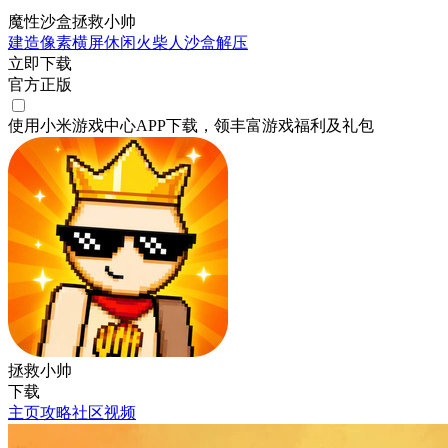
魔性沙盒拯救小帅
建造
像素
横屏
休闲
火柴人
沙盒
解压
立即下载
官方正版
使用小米游戏中心APP
下载
，领丰富游戏
福利
及
礼包
拯救小帅
下载
主页
攻略
社区
视频