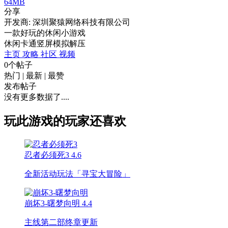
64MB
分享
开发商: 深圳聚猿网络科技有限公司
一款好玩的休闲小游戏
休闲
卡通
竖屏
模拟
解压
主页
攻略
社区
视频
0个帖子
热门
|
最新
|
最赞
发布帖子
没有更多数据了....
玩此游戏的玩家还喜欢
忍者必须死3
4.6
全新活动玩法「寻宝大冒险」
崩坏3-曙梦向明
4.4
主线第二部终章更新