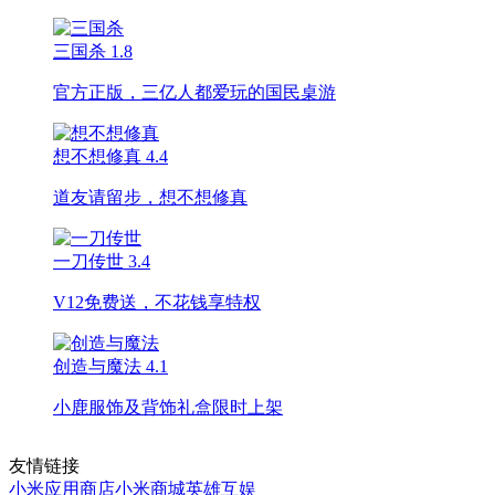
三国杀
1.8
官方正版，三亿人都爱玩的国民桌游
想不想修真
4.4
道友请留步，想不想修真
一刀传世
3.4
V12免费送，不花钱享特权
创造与魔法
4.1
小鹿服饰及背饰礼盒限时上架
友情链接
小米应用商店
小米商城
英雄互娱