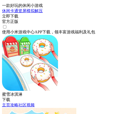
一款好玩的休闲小游戏
休闲
卡通
竖屏
模拟
解压
立即下载
官方正版
使用小米游戏中心APP
下载
，领丰富游戏
福利
及
礼包
蜜雪冰淇淋
下载
主页
攻略
社区
视频