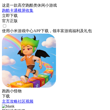
这是一款高空跑酷类休闲小游戏
跑酷
卡通
横屏
收集
立即下载
官方正版
使用小米游戏中心APP
下载
，领丰富游戏
福利
及
礼包
跑跑小怪物
下载
主页
攻略
社区
视频