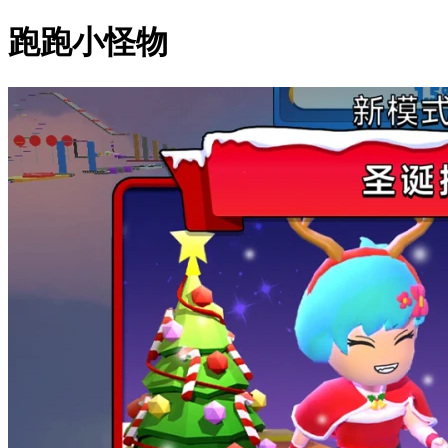
跑跑小怪物