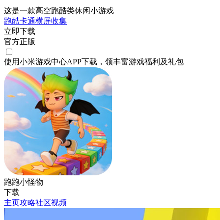
这是一款高空跑酷类休闲小游戏
跑酷
卡通
横屏
收集
立即下载
官方正版
使用小米游戏中心APP
下载
，领丰富游戏
福利
及
礼包
跑跑小怪物
下载
主页
攻略
社区
视频