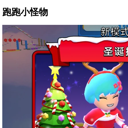
跑跑小怪物