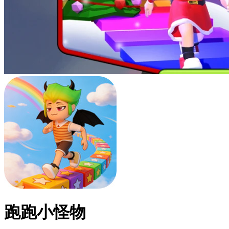
跑跑小怪物