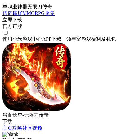
单职业神器无限刀传奇
传奇
横屏
MMORPG
收集
立即下载
官方正版
使用小米游戏中心APP
下载
，领丰富游戏
福利
及
礼包
浴血长空-无限刀传奇
下载
主页
攻略
社区
视频