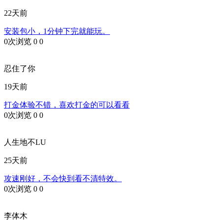
22天前
安装包小，1分钟下完就能玩。
0次浏览
0
0
忍住了你
19天前
打金体验不错，喜欢打金的可以看看
0次浏览
0
0
人生地不LU
25天前
攻速刚好，不会快到看不清特效。
0次浏览
0
0
李体木