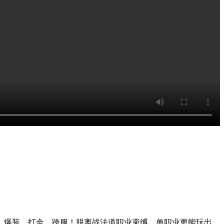
血、爆装、打金、跨服！脱离战法道职业束缚，单职业更能玩出