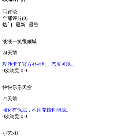
写评论
全部评分(0)
热门
|
最新
|
最赞
淡淡一笑很倾城
24天前
攻沙卡了官方补福利，态度可以。
0次浏览
0
0
快快乐乐天空
21天前
强化有保底，不用充钱也能成。
0次浏览
0
0
小艺xU