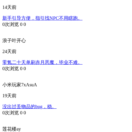
14天前
新手引导方便，指引找NPC不用瞎跑。
0次浏览
0
0
浪子叶开心
24天前
零氪二十天单刷赤月恶魔，毕业不难。
0次浏览
0
0
小米玩家7xAsuA
19天前
没出过丢物品的bug，稳。
0次浏览
0
0
莲花楼ay