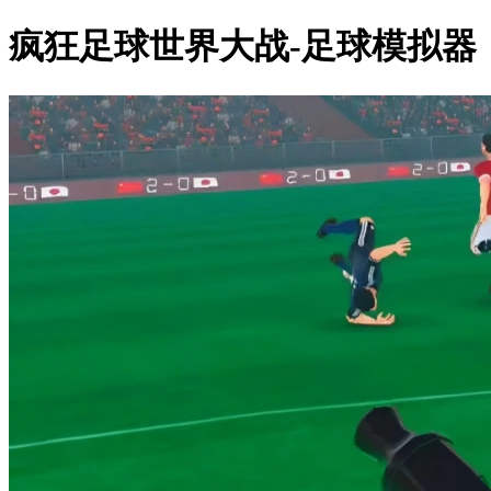
疯狂足球世界大战-足球模拟器